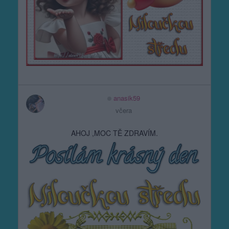
anasik59
včera
AHOJ ,MOC TĚ ZDRAVÍM.