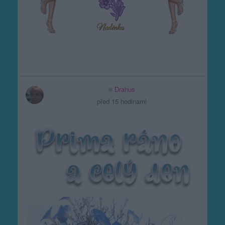
Drahus
před 15 hodinami