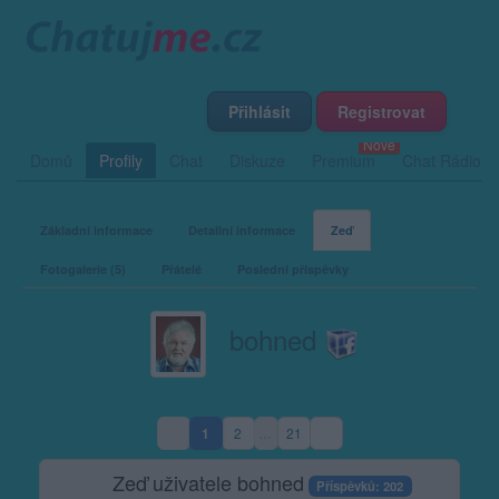
Přihlásit
Registrovat
Domů
Profily
Chat
Diskuze
Premium
Chat Rádio
Základní informace
Detailní informace
Zeď
Fotogalerie (5)
Přátelé
Poslední příspěvky
bohned
1
2
…
21
(aktuální strana)
Zeď uživatele bohned
Příspěvků: 202