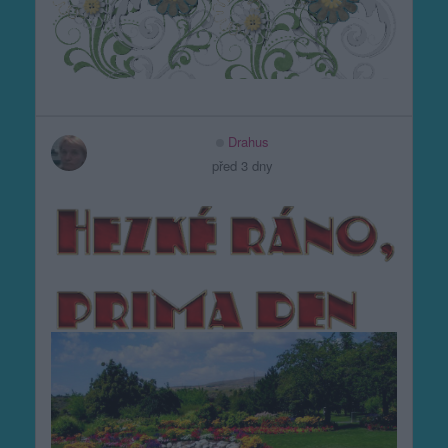
Drahus
před 3 dny