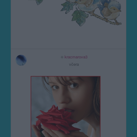
kracmarova3
včera