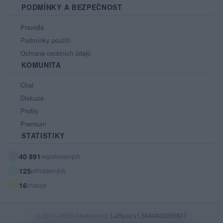
PODMÍNKY A BEZPEČNOST
Pravidla
Podmínky použití
Ochrana osobních údajů
KOMUNITA
Chat
Diskuze
Profily
Premium
STATISTIKY
40 891
registrovaných
125
přihlášených
16
chatuje
© 2011–2026 Chatujme.cz
LuRy.cz
v1.5944#20260807