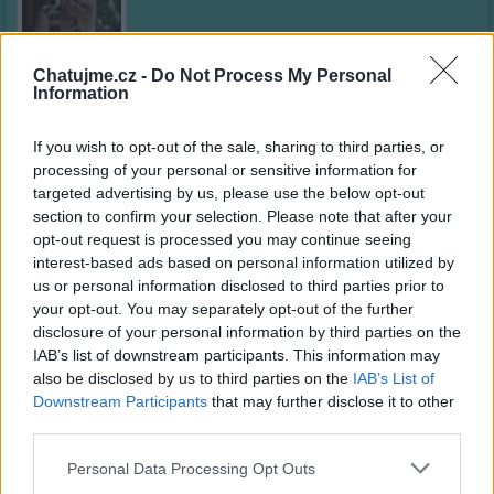
Chatujme.cz -
Do Not Process My Personal
Information
Kamarád:
ringinspil
Říká o mně:
If you wish to opt-out of the sale, sharing to third parties, or
processing of your personal or sensitive information for
targeted advertising by us, please use the below opt-out
section to confirm your selection. Please note that after your
opt-out request is processed you may continue seeing
interest-based ads based on personal information utilized by
Kamarád:
jmaczana
us or personal information disclosed to third parties prior to
Říká o mně:
your opt-out. You may separately opt-out of the further
disclosure of your personal information by third parties on the
IAB’s list of downstream participants. This information may
also be disclosed by us to third parties on the
IAB’s List of
Downstream Participants
that may further disclose it to other
third parties.
Kamarád:
Milan65
Říká o mně:
Personal Data Processing Opt Outs