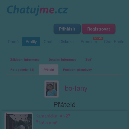
Přihlásit
Registrovat
Domů
Profily
Chat
Diskuze
Premium
Chat Rádio
Základní informace
Detailní informace
Zeď
Fotogalerie (34)
Přátelé
Poslední příspěvky
bo-fany
Přátelé
Kamarádka:
AN27
Říká o mně: