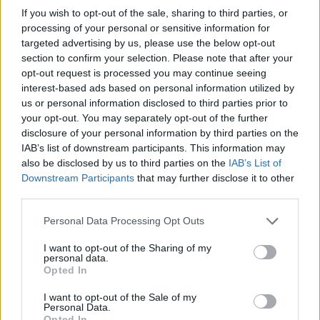
If you wish to opt-out of the sale, sharing to third parties, or
processing of your personal or sensitive information for
targeted advertising by us, please use the below opt-out
section to confirm your selection. Please note that after your
Věk: ??
opt-out request is processed you may continue seeing
Kontakt
interest-based ads based on personal information utilized by
us or personal information disclosed to third parties prior to
Napsat uživateli vzkaz
your opt-out. You may separately opt-out of the further
disclosure of your personal information by third parties on the
Informace o profilu a chatu
IAB’s list of downstream participants. This information may
Registrace od
: 02.04.2014 11:48
also be disclosed by us to third parties on the
IAB’s List of
Online
: Není nikde online
Downstream Participants
that may further disclose it to other
Naposledy aktivní
: 23.06.2025 11:08
third parties.
Prochatováno
: 4.75 hod.
Počet přátel
: 1
Personal Data Processing Opt Outs
Profil zobrazen
: 58x
I want to opt-out of the Sharing of my
Líbí se
:
0
personal data.
Oblibené místnosti
: Žádné
Opted In
Sledované diskuze
:
Informace pro uživatele
I want to opt-out of the Sale of my
Personal Data.
Opted In