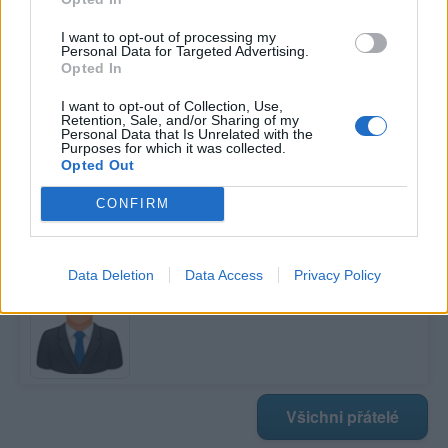
I want to opt-out of processing my
Personal Data for Targeted Advertising.
Poslední 3 příspěvky na mé zdi
Opted In
Nemá žádné příspěvky
I want to opt-out of Collection, Use,
Retention, Sale, and/or Sharing of my
Personal Data that Is Unrelated with the
Zobrazit celou mou zeď
Purposes for which it was collected.
Opted Out
CONFIRM
Moji nejnovější přátelé
Kamarád:
flover
Data Deletion
Data Access
Privacy Policy
Říká o mně:
Všichni přátelé