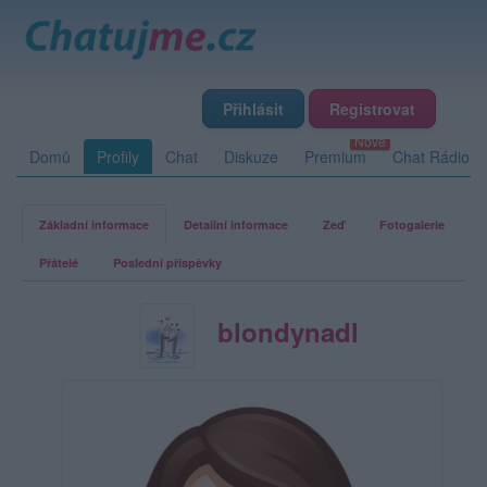
Přihlásit
Registrovat
Domů
Profily
Chat
Diskuze
Premium
Chat Rádio
Základní informace
Detailní informace
Zeď
Fotogalerie
Přátelé
Poslední příspěvky
blondynadl