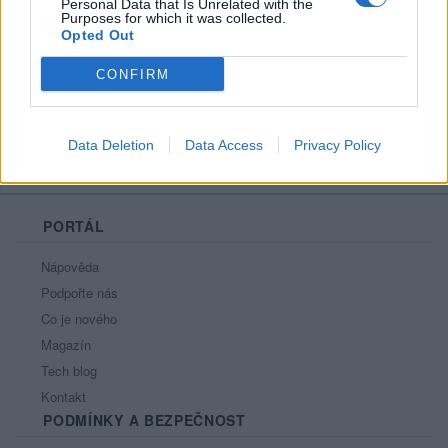
Personal Data that Is Unrelated with the
Líbí se
:
0
Purposes for which it was collected.
Opted Out
Oblibené místnosti
: Žádné
Sledované diskuze
:
Informace pro uživatele
CONFIRM
Data Deletion
Data Access
Privacy Policy
PORTÁL
Nápověda
Podpořte nás
Co je nového
Magazín
Tech blog
Kontakt
PODMÍNKY A BEZPEČNOST