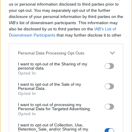
0
uživatelům se líbí
us or personal information disclosed to third parties prior to
your opt-out. You may separately opt-out of the further
disclosure of your personal information by third parties on the
IAB’s list of downstream participants. This information may
also be disclosed by us to third parties on the
IAB’s List of
Downstream Participants
that may further disclose it to other
third parties.
Neověřený profil
Tento uživatel zatím neprokázal svou identitu ověřovací
Personal Data Processing Opt Outs
fotografií. U neověřených profilů nelze zaručit, že fotografie a
údaje odpovídají skutečné osobě.
I want to opt-out of the Sharing of my
personal data.
Opted In
Kontakt
I want to opt-out of the Sale of my
Napsat uživateli vzkaz
Personal Data.
Opted In
Informace o profilu a chatu
I want to opt-out of processing my
Registrace od
: 17.04.2016 16:06
Personal Data for Targeted Advertising.
Online
: Není nikde online
Opted In
Naposledy aktivní
: 04.05.2016 12:26
Počet přátel
: 2
I want to opt-out of Collection, Use,
Retention, Sale, and/or Sharing of my
Profil zobrazen
: 813x