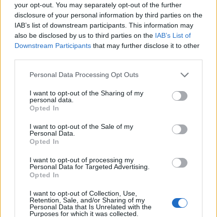
0
your opt-out. You may separately opt-out of the further
uživatelům se líbí
disclosure of your personal information by third parties on the
IAB’s list of downstream participants. This information may
also be disclosed by us to third parties on the
IAB’s List of
Downstream Participants
that may further disclose it to other
third parties.
Neověřený profil
Personal Data Processing Opt Outs
Tento uživatel zatím neprokázal svou identitu ověřovací
fotografií. U neověřených profilů nelze zaručit, že fotografie a
I want to opt-out of the Sharing of my
personal data.
údaje odpovídají skutečné osobě.
Opted In
Kontakt
I want to opt-out of the Sale of my
Personal Data.
Napsat uživateli vzkaz
Opted In
Informace o profilu a chatu
I want to opt-out of processing my
Personal Data for Targeted Advertising.
Registrace od
: 14.06.2015 12:02
Opted In
Online
: Není nikde online
I want to opt-out of Collection, Use,
Naposledy aktivní
: 14.06.2015 14:08
Retention, Sale, and/or Sharing of my
Počet přátel
: 0
Personal Data that Is Unrelated with the
Profil zobrazen
: 70x
Purposes for which it was collected.