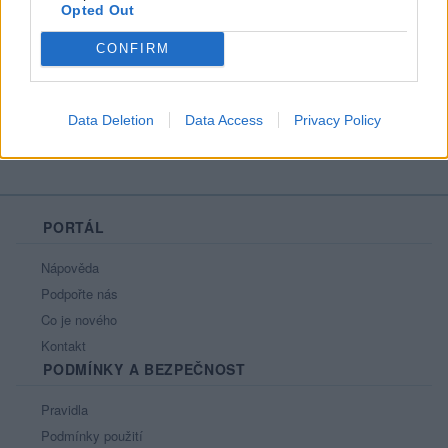
Opted Out
Líbí se
:
0
Oblibené místnosti
: Žádné
CONFIRM
Sledované diskuze
:
Informace pro uživatele
Data Deletion
Data Access
Privacy Policy
PORTÁL
Nápověda
Podpořte nás
Co je nového
Kontakt
PODMÍNKY A BEZPEČNOST
Pravidla
Podmínky použití