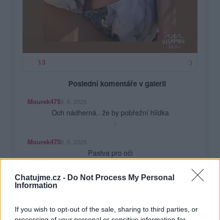
:)
13
Poslední komentáře v galerii
Mourek475
8. 6. 2026
Och nádherná.. že by pobřežní hlídka
:)
Mourek475
8. 6. 2026
Pastva pro oči
:)
Chatujme.cz -
Do Not Process My Personal
Mourek475
8. 6. 2026
Information
Moc krásná Barunka, ale já nejsem černoch
:)
If you wish to opt-out of the sale, sharing to third parties, or
processing of your personal or sensitive information for