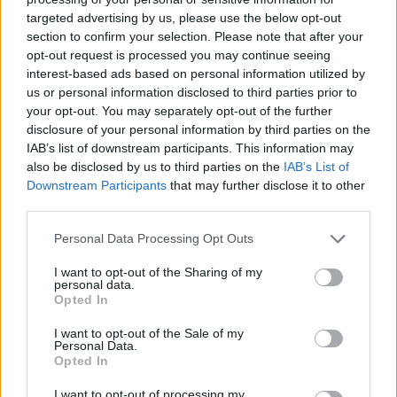
Mourek475
8. 6. 2026
targeted advertising by us, please use the below opt-out
Jsi nádherná Barčo
section to confirm your selection. Please note that after your
:)
opt-out request is processed you may continue seeing
interest-based ads based on personal information utilized by
Mourek475
8. 6. 2026
us or personal information disclosed to third parties prior to
Moc hezký předeček máš Barčo
your opt-out. You may separately opt-out of the further
:)
disclosure of your personal information by third parties on the
IAB’s list of downstream participants. This information may
princeshave
14. 5. 2026
also be disclosed by us to third parties on the
IAB’s List of
Je to krásný pohled, je milá.
Downstream Participants
that may further disclose it to other
:)
third parties.
princeshave
14. 5. 2026
Personal Data Processing Opt Outs
Moc ráda bych tu milou holčičku měla doma, abych
si ji mohla hýčkat.
I want to opt-out of the Sharing of my
:)
personal data.
Opted In
princeshave
14. 5. 2026
Super přirozená, milá myš
I want to opt-out of the Sale of my
Personal Data.
:)
Opted In
I want to opt-out of processing my