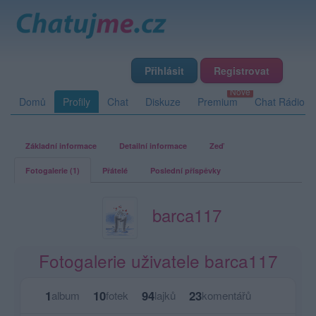
Přihlásit
Registrovat
Domů
Profily
Chat
Diskuze
Premium
Chat Rádio
Základní informace
Detailní informace
Zeď
Fotogalerie (1)
Přátelé
Poslední příspěvky
barca117
Fotogalerie uživatele barca117
1
10
94
23
album
fotek
lajků
komentářů