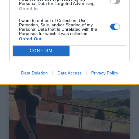
Personal Data for Targeted Advertising.
1
10
album
fotek
Opted In
I want to opt-out of Collection, Use,
Retention, Sale, and/or Sharing of my
Personal Data that Is Unrelated with the
Purposes for which it was collected.
Opted Out
CONFIRM
Data Deletion
Data Access
Privacy Policy