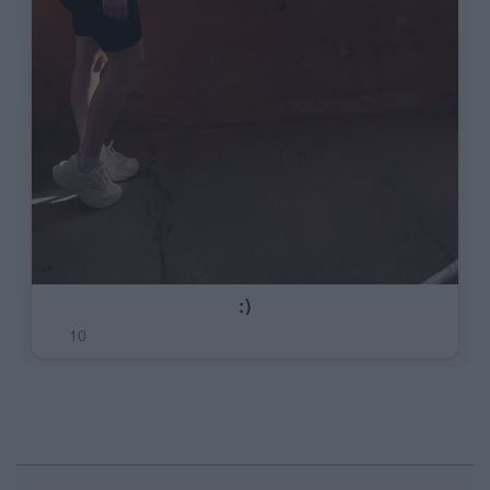
:)
10