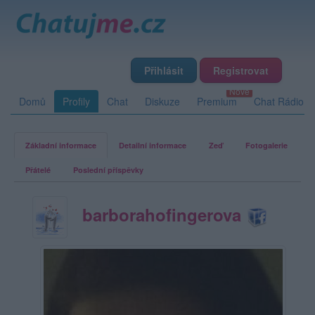
Přihlásit
Registrovat
Domů
Profily
Chat
Diskuze
Premium
Chat Rádio
Základní informace
Detailní informace
Zeď
Fotogalerie
Přátelé
Poslední příspěvky
barborahofingerova