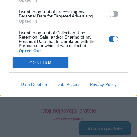
Opted In
Profil zobrazen
: 78x
Líbí se
:
1
I want to opt-out of processing my
Oblibené místnosti
: Žádné
Personal Data for Targeted Advertising.
Sledované diskuze
:
Opted In
Informace pro uživatele
I want to opt-out of Collection, Use,
Retention, Sale, and/or Sharing of my
Personal Data that Is Unrelated with the
Purposes for which it was collected.
Opted Out
Poslední 3 příspěvky na mé zdi
CONFIRM
Nemá žádné příspěvky
Zobrazit celou mou zeď
Data Deletion
Data Access
Privacy Policy
Moji nejnovější přátelé
Nemá žádné přátelé.
Všichni přátelé