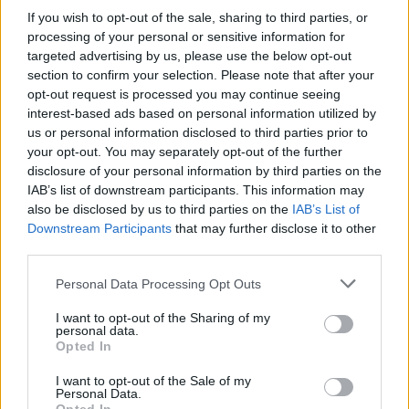
If you wish to opt-out of the sale, sharing to third parties, or
processing of your personal or sensitive information for
targeted advertising by us, please use the below opt-out
section to confirm your selection. Please note that after your
Neověřený profil
opt-out request is processed you may continue seeing
Tento uživatel zatím neprokázal svou identitu ověřovací
interest-based ads based on personal information utilized by
fotografií. U neověřených profilů nelze zaručit, že fotografie a
us or personal information disclosed to third parties prior to
údaje odpovídají skutečné osobě.
your opt-out. You may separately opt-out of the further
disclosure of your personal information by third parties on the
IAB’s list of downstream participants. This information may
Věk: ??
also be disclosed by us to third parties on the
IAB’s List of
Kontakt
Downstream Participants
that may further disclose it to other
third parties.
Napsat uživateli vzkaz
Personal Data Processing Opt Outs
Informace o profilu a chatu
I want to opt-out of the Sharing of my
Registrace od
: 18.01.2024 04:56
personal data.
Online
: Není nikde online
Opted In
Naposledy aktivní
: 21.05.2024 00:27
Prochatováno
: 0.00 hod.
I want to opt-out of the Sale of my
Počet přátel
: 0
Personal Data.