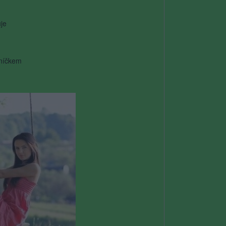
je
uníčkem