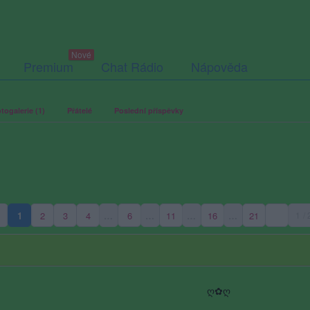
Premium
Chat Rádio
Nápověda
togalerie (1)
Přátelé
Poslední příspěvky
1
2
3
4
…
6
…
11
…
16
…
21
1 /
(aktuální strana)
ღ✿ღ