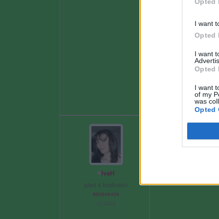
Opted 
I want t
Opted 
I want 
Advertis
Opted 
I want t
of my P
was col
Opted 
IvaH
před 4 hodinami
#60849456
od 2023