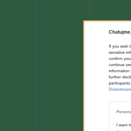
Chatujme.
If you wish 
sensitive in
confirm you
continue se
information 
further disc
participants
Downstream 
Persona
I want t