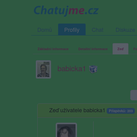
Domů
Profily
Chat
Diskuze
Základní informace
Detailní informace
Zeď
Fo
babicka1
Zeď uživatele babicka1
Příspěvků: 203