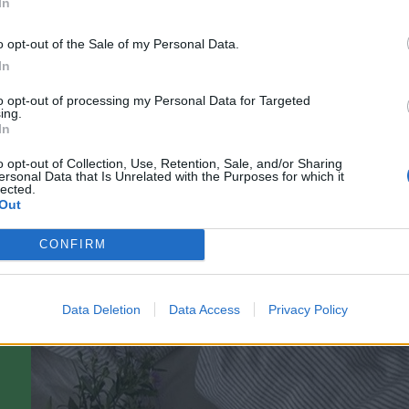
In
o opt-out of the Sale of my Personal Data.
In
to opt-out of processing my Personal Data for Targeted
ing.
In
ღ✿ღ
o opt-out of Collection, Use, Retention, Sale, and/or Sharing
ersonal Data that Is Unrelated with the Purposes for which it
lected.
Out
CONFIRM
Přeji Ti den
provoněný kávou a
Data Deletion
Data Access
Privacy Policy
čerstvým ovocem ... ❤