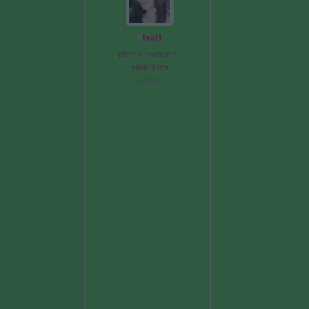
IvaH
před 4 hodinami
#60849469
od 2023