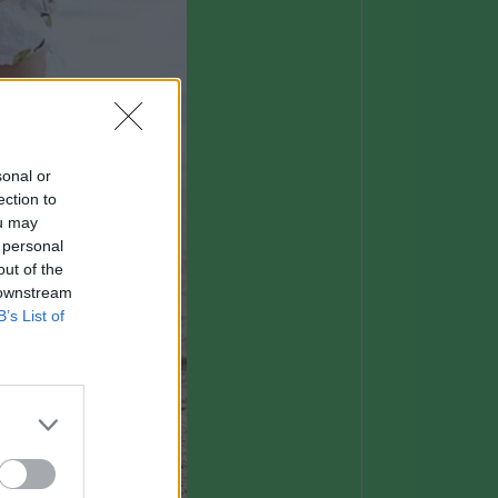
sonal or
ection to
ou may
 personal
out of the
 downstream
B’s List of