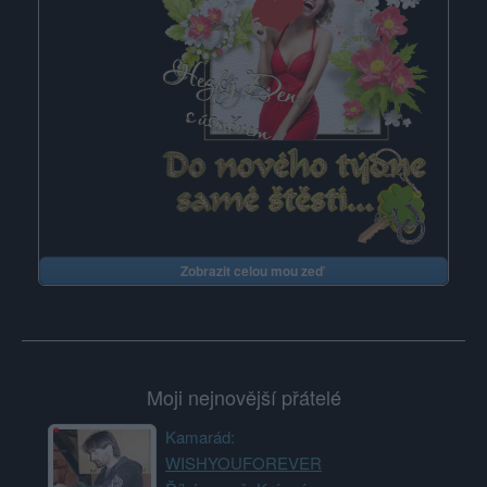
Zobrazit celou mou zeď
Moji nejnovější přátelé
Kamarád:
WISHYOUFOREVER