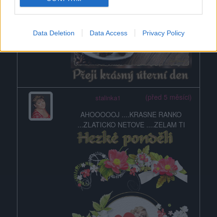
Data Deletion
Data Access
Privacy Policy
(před 5 měsíci)
stalinka1
AHOOOOOJ ....KRASNE RANKO
...ZLATICKO NETOVE ....ZELAM TI