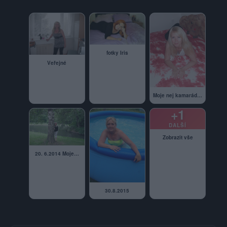
fotky Iris
Veřejné
Moje nej kamarádky
+1
DALŠÍ
Zobrazit vše
20. 6.2014 Moje…
30.8.2015