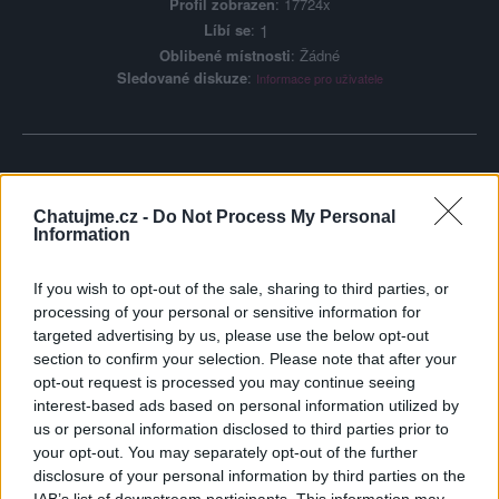
Profil zobrazen
: 17724x
Líbí se
:
1
Oblibené místnosti
: Žádné
Sledované diskuze
:
Informace pro uživatele
Poslední 3 příspěvky na mé zdi
Chatujme.cz -
Do Not Process My Personal
Information
(před 5 měsíci)
stalinka1
If you wish to opt-out of the sale, sharing to third parties, or
AHOOOOJ ....KRASNE RANKO
processing of your personal or sensitive information for
....ZLATICKO NETOVE ....ZELAM TI
targeted advertising by us, please use the below opt-out
section to confirm your selection. Please note that after your
opt-out request is processed you may continue seeing
interest-based ads based on personal information utilized by
us or personal information disclosed to third parties prior to
your opt-out. You may separately opt-out of the further
disclosure of your personal information by third parties on the