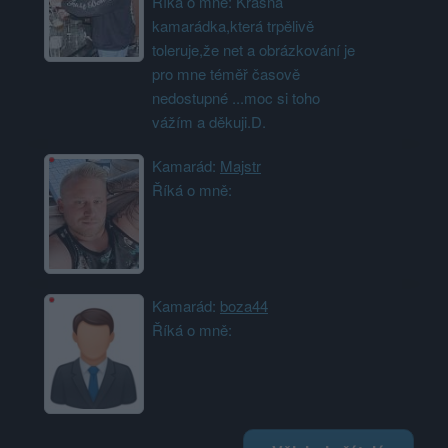
Říká o mně: Krásná
kamarádka,která trpělivě
toleruje,že net a obrázkování je
pro mne téměř časově
nedostupné ...moc si toho
vážím a děkuji.D.
Kamarád:
Majstr
Říká o mně:
Kamarád:
boza44
Říká o mně: