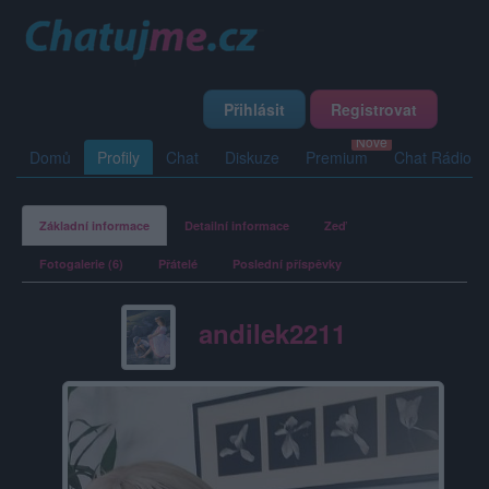
Přihlásit
Registrovat
Domů
Profily
Chat
Diskuze
Premium
Chat Rádio
Základní informace
Detailní informace
Zeď
Fotogalerie (6)
Přátelé
Poslední příspěvky
andilek2211