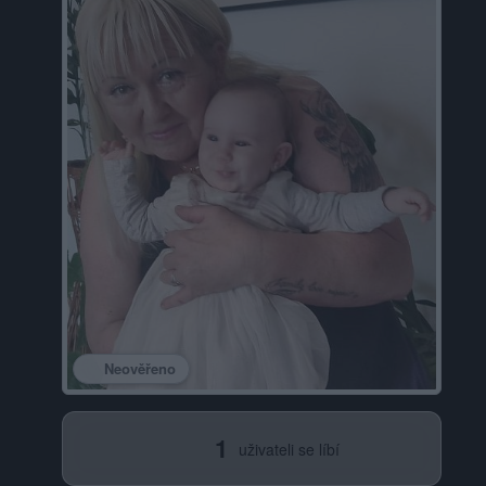
Neověřeno
1
uživateli se líbí