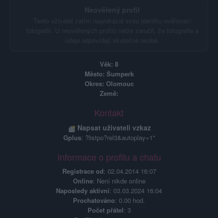
Neověřený profil
Tento uživatel zatím neprokázal svou identitu ověřovací
fotografií. U neověřených profilů nelze zaručit, že fotografie a
údaje odpovídají skutečné osobě.
Věk: 8
Město: Šumperk
Okres: Olomouc
Země:
Kontakt
Napsat uživateli vzkaz
Gplus
: ?listpo?rel3&autoplay=1"
Informace o profilu a chatu
Registrace od
: 02.04.2014 16:07
Online
: Není nikde online
Naposledy aktivní
: 03.03.2024 16:04
Prochatováno
: 0.00 hod.
Počet přátel
: 3