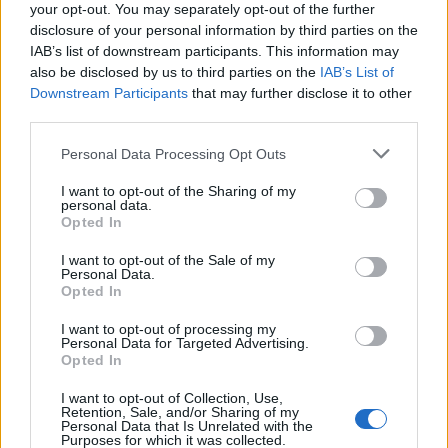
0
your opt-out. You may separately opt-out of the further
uživatelům se líbí
disclosure of your personal information by third parties on the
IAB’s list of downstream participants. This information may
also be disclosed by us to third parties on the
IAB’s List of
Downstream Participants
that may further disclose it to other
third parties.
Neověřený profil
Personal Data Processing Opt Outs
Tento uživatel zatím neprokázal svou identitu ověřovací
fotografií. U neověřených profilů nelze zaručit, že fotografie a
I want to opt-out of the Sharing of my
personal data.
údaje odpovídají skutečné osobě.
Opted In
Kontakt
I want to opt-out of the Sale of my
Personal Data.
Napsat uživateli vzkaz
Opted In
Informace o profilu a chatu
I want to opt-out of processing my
Personal Data for Targeted Advertising.
Registrace od
: 18.12.2014 11:17
Opted In
Online
: Není nikde online
I want to opt-out of Collection, Use,
Naposledy aktivní
: 19.12.2014 04:02
Retention, Sale, and/or Sharing of my
Počet přátel
: 2
Personal Data that Is Unrelated with the
Profil zobrazen
: 40x
Purposes for which it was collected.