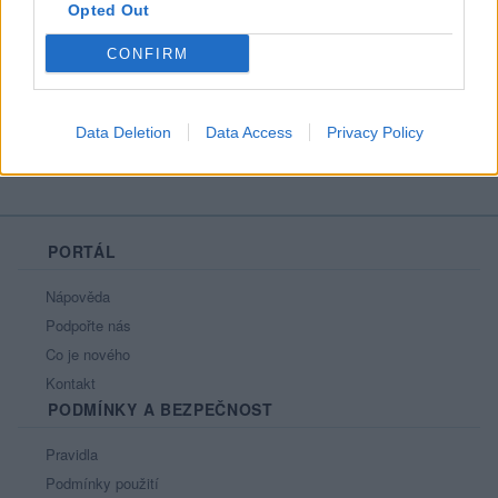
Opted Out
Líbí se
:
0
Oblibené místnosti
: Žádné
CONFIRM
Sledované diskuze
:
Informace pro uživatele
Data Deletion
Data Access
Privacy Policy
PORTÁL
Nápověda
Podpořte nás
Co je nového
Kontakt
PODMÍNKY A BEZPEČNOST
Pravidla
Podmínky použití