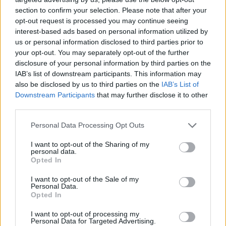
section to confirm your selection. Please note that after your
opt-out request is processed you may continue seeing
interest-based ads based on personal information utilized by
us or personal information disclosed to third parties prior to
Věk: 26
your opt-out. You may separately opt-out of the further
Kontakt
disclosure of your personal information by third parties on the
IAB’s list of downstream participants. This information may
Napsat uživateli vzkaz
also be disclosed by us to third parties on the
IAB’s List of
Downstream Participants
that may further disclose it to other
Informace o profilu a chatu
third parties.
Registrace od
: 22.02.2023 22:32
Online
: Není nikde online
Personal Data Processing Opt Outs
Naposledy aktivní
: 22.02.2023 22:33
Prochatováno
: 0.00 hod.
I want to opt-out of the Sharing of my
personal data.
Počet přátel
: 0
Opted In
Profil zobrazen
: 4x
Líbí se
:
0
I want to opt-out of the Sale of my
Personal Data.
Oblibené místnosti
: Žádné
Opted In
Sledované diskuze
:
Informace pro uživatele
I want to opt-out of processing my
Personal Data for Targeted Advertising.