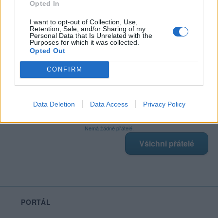
Opted In
I want to opt-out of Collection, Use,
Retention, Sale, and/or Sharing of my
Poslední 3 příspěvky na mé zdi
Personal Data that Is Unrelated with the
Purposes for which it was collected.
Opted Out
Nemá žádné příspěvky
Zobrazit celou mou zeď
CONFIRM
Data Deletion
Data Access
Privacy Policy
Moji nejnovější přátelé
Nemá žádné přátelé.
Všichni přátelé
PORTÁL