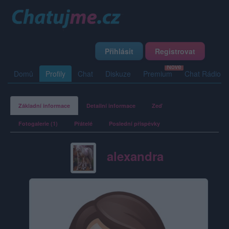
Přihlásit
Registrovat
Domů
Profily
Chat
Diskuze
Premium
Chat Rádio
Základní informace
Detailní informace
Zeď
Fotogalerie (1)
Přátelé
Poslední příspěvky
alexandra