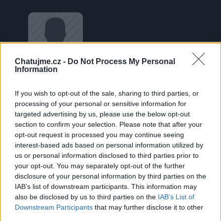
Chatujme.cz -
Do Not Process My Personal
Information
Zaslané fotky
If you wish to opt-out of the sale, sharing to third parties, or
processing of your personal or sensitive information for
Věk: 33
targeted advertising by us, please use the below opt-out
Země:
section to confirm your selection. Please note that after your
opt-out request is processed you may continue seeing
Kontakt
interest-based ads based on personal information utilized by
us or personal information disclosed to third parties prior to
Napsat uživateli vzkaz
your opt-out. You may separately opt-out of the further
Informace o profilu a chatu
disclosure of your personal information by third parties on the
IAB’s list of downstream participants. This information may
Registrace od
: 31.03.2014 17:15
also be disclosed by us to third parties on the
IAB’s List of
Online
: Není nikde online
Downstream Participants
that may further disclose it to other
Naposledy aktivní
: 07.04.2024 22:30
third parties.