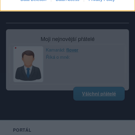
Zobrazit celou mou zeď
Moji nejnovější přátelé
Kamarád:
flover
Říká o mně:
Všichni přátelé
PORTÁL