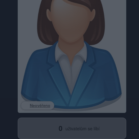
Neověřeno
0
uživatelům se líbí