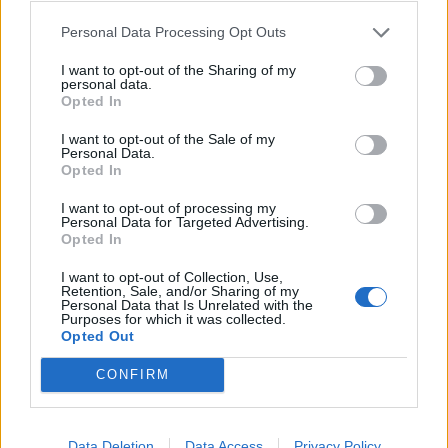
Prochatováno
: 383.29 hod.
Počet přátel
: 1
Personal Data Processing Opt Outs
Profil zobrazen
: 253x
Líbí se
:
0
I want to opt-out of the Sharing of my
personal data.
Oblibené místnosti
: Žádné
Opted In
Sledované diskuze
:
Informace pro uživatele
I want to opt-out of the Sale of my
Personal Data.
Opted In
I want to opt-out of processing my
Personal Data for Targeted Advertising.
Opted In
Někdy je vše jinak něž se zdá...
I want to opt-out of Collection, Use,
Retention, Sale, and/or Sharing of my
Personal Data that Is Unrelated with the
Purposes for which it was collected.
Opted Out
CONFIRM
Poslední 3 příspěvky na mé zdi
Nemá žádné příspěvky
Data Deletion
Data Access
Privacy Policy