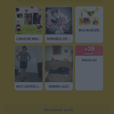
MOJI NEJBLIŽŠÍ.
Z NEDÁVNÉ MINULOSTI.
ČERNOBÍLÉ VZPOMÍNKY.
+39
DALŠÍ
Zobrazit vše
NOVÝ ZAČÁTEK 2014
DEMINKA 16LET
Neověřený profil