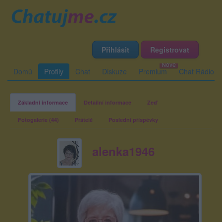
Přihlásit
Registrovat
Domů
Profily
Chat
Diskuze
Premium
Chat Rádio
Základní informace
Detailní informace
Zeď
Fotogalerie (44)
Přátelé
Poslední příspěvky
alenka1946