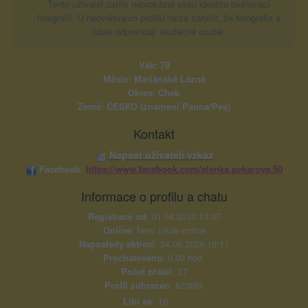
Tento uživatel zatím neprokázal svou identitu ověřovací
fotografií. U neověřených profilů nelze zaručit, že fotografie a
údaje odpovídají skutečné osobě.
Věk: 79
Město: Mariánské Lázně
Okres: Cheb
Země: ČESKO (znameni Panna/Pes)
Kontakt
Napsat uživateli vzkaz
Facebook
:
https://www.facebook.com/alenka.pekarova.50
Informace o profilu a chatu
Registrace od
: 01.04.2014 13:37
Online
: Není nikde online
Naposledy aktivní
: 24.06.2026 19:11
Prochatováno
: 0.00 hod.
Počet přátel
: 27
Profil zobrazen
: 82308x
Líbí se
:
16