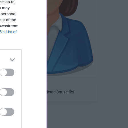
ection to
ou may
 personal
out of the
 downstream
B’s List of
Neověřeno
0
uživatelům se líbí