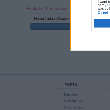
I want t
of my P
Poslední 3 příspěvky na mé zdi
was col
Opted 
Nemá žádné příspěvky
Zobr
PORTÁL
Nápověda
Podpořte nás
Co je nového