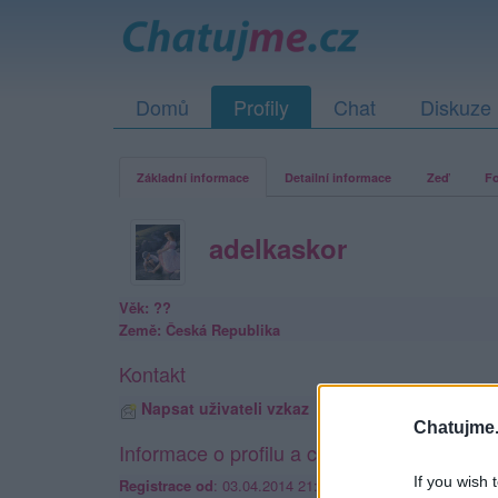
Domů
Profily
Chat
Diskuze
Základní informace
Detailní informace
Zeď
Fo
adelkaskor
Věk: ??
Země: Česká Republika
Kontakt
Napsat uživateli vzkaz
Chatujme.
Informace o profilu a chatu
If you wish 
Registrace od
: 03.04.2014 21:21