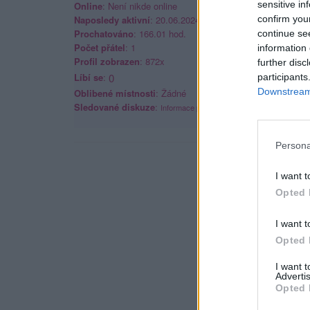
sensitive in
Online
: Není nikde online
Naposledy aktivní
: 20.06.2024 16:38
confirm you
Prochatováno
: 166.01 hod.
continue se
Počet přátel
: 1
information 
Profil zobrazen
: 872x
further disc
Líbí se
:
0
participants
Downstream 
Oblibené místnosti
: Žádné
Sledované diskuze
:
Informace pro uživatele
Persona
I want t
Opted 
I want t
Opted 
I want 
Advertis
Opted 