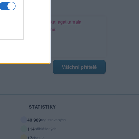
ji nejnovější přátelé
Kamarádka:
agatkamala
Říká o mně:
Všichni přátelé
STATISTIKY
40 989
registrovaných
114
přihlášených
17
chatuje