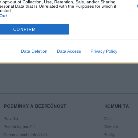
o opt-out of Collection, Use, Retention, Sale, and/or Sharing
ersonal Data that Is Unrelated with the Purposes for which it
Mo
lected.
Out
CONFIRM
azit celou mou zeď
Data Deletion
Data Access
Privacy Policy
PODMÍNKY A BEZPEČNOST
KOMUNITA
Pravidla
Chat
Podmínky použití
Diskuze
Ochrana osobních údajů
Profily