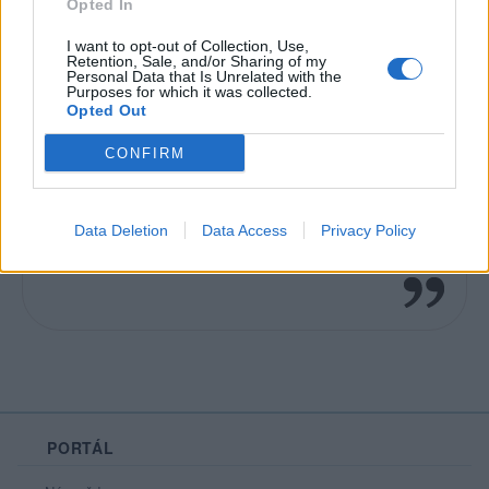
Opted In
Líbí se
:
0
Oblibené místnosti
: Žádné
I want to opt-out of Collection, Use,
Retention, Sale, and/or Sharing of my
Sledované diskuze
:
Informace pro uživatele
Personal Data that Is Unrelated with the
Purposes for which it was collected.
Opted Out
CONFIRM
ICQ: 555721857 rok sem chodila do zpevu
Data Deletion
Data Access
Privacy Policy
a skoro pul roku do tanecnich
PORTÁL