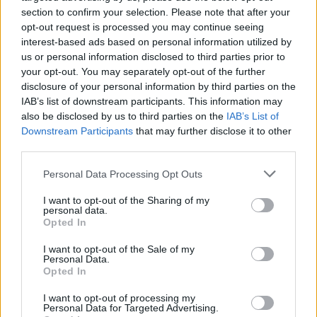
0
uživatelům se líbí
section to confirm your selection. Please note that after your
opt-out request is processed you may continue seeing
interest-based ads based on personal information utilized by
us or personal information disclosed to third parties prior to
your opt-out. You may separately opt-out of the further
disclosure of your personal information by third parties on the
Neověřený profil
IAB’s list of downstream participants. This information may
also be disclosed by us to third parties on the
IAB’s List of
Tento uživatel zatím neprokázal svou identitu ověřovací
Downstream Participants
that may further disclose it to other
fotografií. U neověřených profilů nelze zaručit, že fotografie a
údaje odpovídají skutečné osobě.
third parties.
Personal Data Processing Opt Outs
Kontakt
I want to opt-out of the Sharing of my
Napsat uživateli vzkaz
personal data.
Opted In
Informace o profilu a chatu
I want to opt-out of the Sale of my
Registrace od
: 27.11.2014 20:22
Personal Data.
Online
: Není nikde online
Opted In
Naposledy aktivní
: 29.12.2014 22:47
Počet přátel
: 0
I want to opt-out of processing my
Personal Data for Targeted Advertising.
Profil zobrazen
: 91x