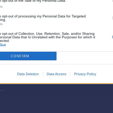
o opt-out of the Sale of my Personal Data.
In
to opt-out of processing my Personal Data for Targeted
ing.
In
o opt-out of Collection, Use, Retention, Sale, and/or Sharing
ersonal Data that Is Unrelated with the Purposes for which it
lected.
Out
CONFIRM
Data Deletion
Data Access
Privacy Policy