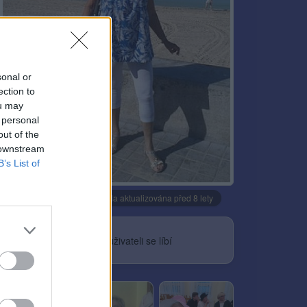
sonal or
ection to
ou may
 personal
out of the
 downstream
B’s List of
Neověřeno
Profilová fotografie byla aktualizována před 8 lety
1
uživateli se líbí