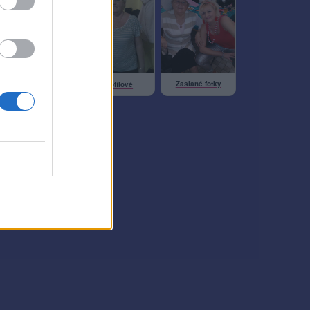
Veřejné
Zaslané fotky
Profilové
na retro večírku