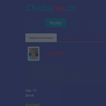
Domů
Profily
Chat
Diskuze
Základní informace
Detailní informace
Fotogalerie 
adamek
Neověřený profil
Tento uživatel zatím neprokázal svou identitu ověřov
údaje odpovídají skutečné osobě.
Věk: ??
Země:
Kontakt