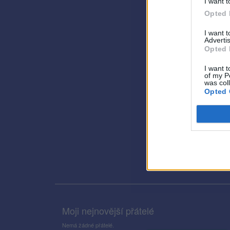
I want t
Opted 
I want 
Advertis
Opted 
I want t
of my P
was col
Opted 
Moji nejnovější přátelé
Nemá žádné přátelé.