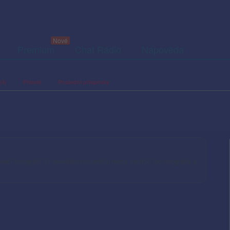
Premium
Chat Rádio
Nápověda
(4)
Přátelé
Poslední příspěvky
ací fotografií. U neověřených profilů nelze zaručit, že fotografie a