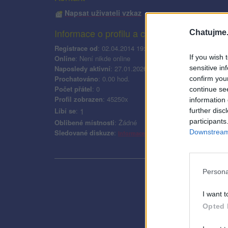
Napsat uživateli vzkaz
Informace o profilu a chatu
Chatujme.
Registrace od
: 02.04.2014 19:38
If you wish 
Online
: Není nikde online
Naposledy aktivní
: 27.01.2026 17:10
sensitive in
Prochatováno
: 0.00 hod.
confirm you
Počet přátel
: 0
continue se
Profil zobrazen
: 45250x
information 
Líbí se
:
1
further disc
participants
Oblibené místnosti
: Žádné
Downstream 
Sledované diskuze
:
Informace pro uživatele
Persona
I want t
Opted 