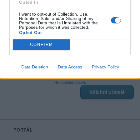
Opted In
I want to opt-out of Collection, Use,
Retention, Sale, and/or Sharing of my
Poslední 3 příspěvky na mé zdi
Personal Data that Is Unrelated with the
Purposes for which it was collected.
Opted Out
Nemá žádné příspěvky
Zobrazit celou mou zeď
CONFIRM
Data Deletion
Data Access
Privacy Policy
Moji nejnovější přátelé
Nemá žádné přátelé.
Všichni přátelé
PORTÁL