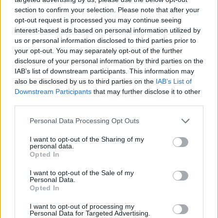
section to confirm your selection. Please note that after your
opt-out request is processed you may continue seeing
interest-based ads based on personal information utilized by
us or personal information disclosed to third parties prior to
Věk: 30
your opt-out. You may separately opt-out of the further
Kontakt
disclosure of your personal information by third parties on the
IAB’s list of downstream participants. This information may
Napsat uživateli vzkaz
also be disclosed by us to third parties on the
IAB’s List of
Downstream Participants
that may further disclose it to other
Informace o profilu a chatu
third parties.
Registrace od
: 28.04.2019 16:54
Online
: Není nikde online
Personal Data Processing Opt Outs
Naposledy aktivní
: 28.04.2019 16:55
Prochatováno
: 0.00 hod.
I want to opt-out of the Sharing of my
personal data.
Počet přátel
: 0
Opted In
Profil zobrazen
: 18x
Líbí se
:
0
I want to opt-out of the Sale of my
Personal Data.
Oblibené místnosti
: Žádné
Opted In
Sledované diskuze
:
Informace pro uživatele
I want to opt-out of processing my
Personal Data for Targeted Advertising.