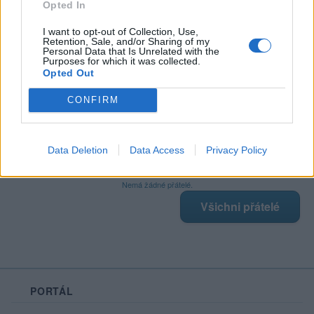
Opted In
I want to opt-out of Collection, Use,
Retention, Sale, and/or Sharing of my
Poslední 3 příspěvky na mé zdi
Personal Data that Is Unrelated with the
Purposes for which it was collected.
Opted Out
Nemá žádné příspěvky
Zobrazit celou mou zeď
CONFIRM
Data Deletion
Data Access
Privacy Policy
Moji nejnovější přátelé
Nemá žádné přátelé.
Všichni přátelé
PORTÁL