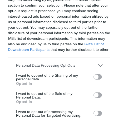
section to confirm your selection. Please note that after your
opt-out request is processed you may continue seeing
interest-based ads based on personal information utilized by
us or personal information disclosed to third parties prior to
Věk: 37
your opt-out. You may separately opt-out of the further
Kontakt
disclosure of your personal information by third parties on the
IAB’s list of downstream participants. This information may
Napsat uživateli vzkaz
also be disclosed by us to third parties on the
IAB’s List of
Downstream Participants
that may further disclose it to other
Informace o profilu a chatu
third parties.
Registrace od
: 11.11.2022 02:33
Online
: Není nikde online
Personal Data Processing Opt Outs
Naposledy aktivní
: 11.11.2022 02:40
Prochatováno
: 0.00 hod.
I want to opt-out of the Sharing of my
personal data.
Počet přátel
: 0
Opted In
Profil zobrazen
: 6x
Líbí se
:
0
I want to opt-out of the Sale of my
Personal Data.
Oblibené místnosti
: Žádné
Opted In
Sledované diskuze
:
Informace pro uživatele
I want to opt-out of processing my
Personal Data for Targeted Advertising.