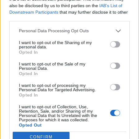
Naposledy aktivní
: 03.06.2019 17:36
also be disclosed by us to third parties on the
IAB’s List of
Prochatováno
: 8.13 hod.
Downstream Participants
that may further disclose it to other
Počet přátel
: 4
third parties.
Profil zobrazen
: 458x
Líbí se
:
0
Personal Data Processing Opt Outs
Oblibené místnosti
: Žádné
I want to opt-out of the Sharing of my
Sledované diskuze
:
Informace pro uživatele
personal data.
Opted In
I want to opt-out of the Sale of my
Personal Data.
Opted In
Poslední 3 příspěvky na mé zdi
I want to opt-out of processing my
Personal Data for Targeted Advertising.
Nemá žádné příspěvky
Opted In
Zobrazit celou mou zeď
I want to opt-out of Collection, Use,
Retention, Sale, and/or Sharing of my
Personal Data that Is Unrelated with the
Purposes for which it was collected.
Opted Out
Moji nejnovější přátelé
CONFIRM