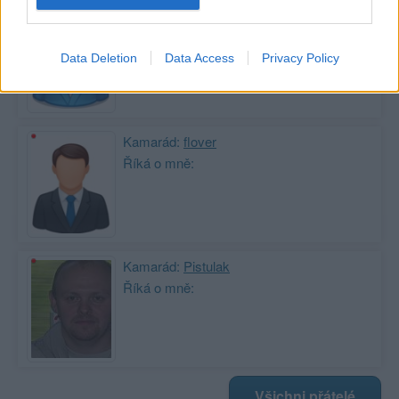
Kamarádka:
sara1234
Říká o mně:
Data Deletion
Data Access
Privacy Policy
Kamarád:
flover
Říká o mně:
Kamarád:
Pistulak
Říká o mně:
Všichni přátelé