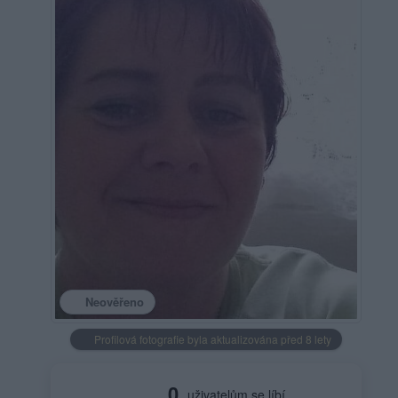
Neověřeno
Profilová fotografie byla aktualizována před 8 lety
0
uživatelům se líbí