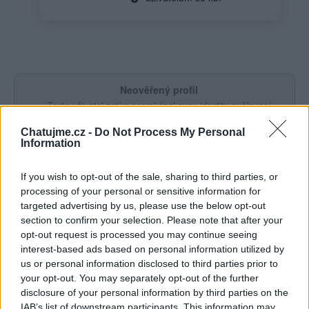
Neověřený profil
Tento uživatel zatím neprokázal svou identitu ověřovací
fotografií. U neověřených profilů nelze zaručit, že fotografie a
Chatujme.cz -
Do Not Process My Personal
údaje odpovídají skutečné osobě.
Information
Věk: 52
If you wish to opt-out of the sale, sharing to third parties, or
Okres: Ostrava-město
processing of your personal or sensitive information for
Země:
targeted advertising by us, please use the below opt-out
Kontakt
section to confirm your selection. Please note that after your
opt-out request is processed you may continue seeing
Napsat uživateli vzkaz
interest-based ads based on personal information utilized by
us or personal information disclosed to third parties prior to
Informace o profilu a chatu
your opt-out. You may separately opt-out of the further
Registrace od
: 16.04.2018 16:37
disclosure of your personal information by third parties on the
Online
: Není nikde online
IAB’s list of downstream participants. This information may