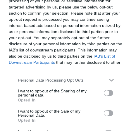
processing of your personal or sensitive information for
targeted advertising by us, please use the below opt-out
section to confirm your selection. Please note that after your
opt-out request is processed you may continue seeing
Věk: 59
interest-based ads based on personal information utilized by
us or personal information disclosed to third parties prior to
Kontakt
your opt-out. You may separately opt-out of the further
disclosure of your personal information by third parties on the
Napsat uživateli vzkaz
IAB’s list of downstream participants. This information may
Informace o profilu a chatu
also be disclosed by us to third parties on the
IAB’s List of
Downstream Participants
that may further disclose it to other
Registrace od
: 23.10.2021 17:26
third parties.
Online
: Není nikde online
Naposledy aktivní
: 23.10.2021 17:27
Personal Data Processing Opt Outs
Prochatováno
: 0.00 hod.
Počet přátel
: 0
I want to opt-out of the Sharing of my
Profil zobrazen
: 0x
personal data.
Opted In
Líbí se
:
0
Oblibené místnosti
: Žádné
I want to opt-out of the Sale of my
Sledované diskuze
:
Informace pro uživatele
Personal Data.
Opted In