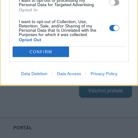
I want to opt-out of processing my
Personal Data for Targeted Advertising.
Opted In
Poslední 3 příspěvky na mé zdi
I want to opt-out of Collection, Use,
Retention, Sale, and/or Sharing of my
Personal Data that Is Unrelated with the
Nemá žádné příspěvky
Purposes for which it was collected.
Opted Out
Zobrazit celou mou zeď
CONFIRM
Moji nejnovější přátelé
Data Deletion
Data Access
Privacy Policy
Nemá žádné přátelé.
Všichni přátelé
PORTÁL