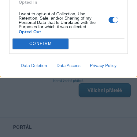
Opted In
I want to opt-out of Collection, Use,
Retention, Sale, and/or Sharing of my
Poslední 3 příspěvky na mé zdi
Personal Data that Is Unrelated with the
Purposes for which it was collected.
Opted Out
Nemá žádné příspěvky
Zobrazit celou mou zeď
CONFIRM
Data Deletion
Data Access
Privacy Policy
Moji nejnovější přátelé
Nemá žádné přátelé.
Všichni přátelé
PORTÁL