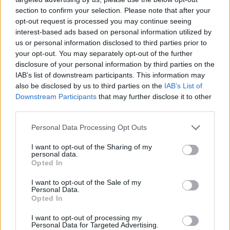
section to confirm your selection. Please note that after your
opt-out request is processed you may continue seeing
interest-based ads based on personal information utilized by
us or personal information disclosed to third parties prior to
Věk: ??
your opt-out. You may separately opt-out of the further
Kontakt
disclosure of your personal information by third parties on the
IAB’s list of downstream participants. This information may
Napsat uživateli vzkaz
also be disclosed by us to third parties on the
IAB’s List of
Downstream Participants
that may further disclose it to other
Informace o profilu a chatu
third parties.
Registrace od
: 20.11.2020 10:16
Online
: Není nikde online
Personal Data Processing Opt Outs
Naposledy aktivní
: 20.11.2020 11:12
Prochatováno
: 0.00 hod.
I want to opt-out of the Sharing of my
personal data.
Počet přátel
: 0
Opted In
Profil zobrazen
: 18x
Líbí se
:
0
I want to opt-out of the Sale of my
Personal Data.
Oblibené místnosti
: Žádné
Opted In
Sledované diskuze
:
Informace pro uživatele
I want to opt-out of processing my
Personal Data for Targeted Advertising.