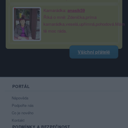
Kamarádka:
anasik59
Říká o mně: Zdenička,príma
kamarádka,veselá,upřímná,pohodová.Mám
tě moc ráda.
Všichni přátelé
PORTÁL
Nápověda
Podpořte nás
Co je nového
Kontakt
PODMÍNKY A BEZPEČNOST