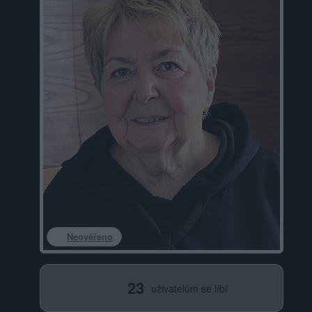
Neověřeno
23
uživatelům se líbí