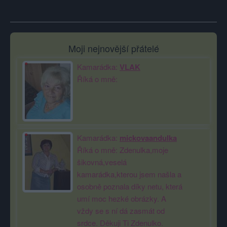
Moji nejnovější přátelé
Kamarádka:
VLAK
Říká o mně:
Kamarádka:
mickovaandulka
Říká o mně: Zdenulka,moje
šikovná,veselá
kamarádka,kterou jsem našla a
osobně poznala díky netu, která
umí moc hezké obrázky. A
vždy se s ní dá zasmát od
srdce. Děkuji Ti Zdenulko.