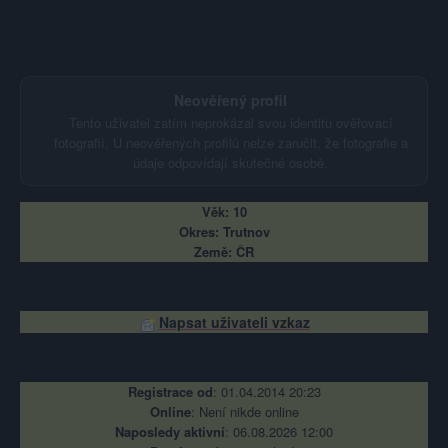
Neověřený profil
Tento uživatel zatím neprokázal svou identitu ověřovací
fotografií. U neověřených profilů nelze zaručit, že fotografie a
údaje odpovídají skutečné osobě.
Věk: 10
Okres: Trutnov
Země: ČR
Kontakt
Napsat uživateli vzkaz
Informace o profilu a chatu
Registrace od
: 01.04.2014 20:23
Online
: Není nikde online
Naposledy aktivní
: 06.08.2026 12:00