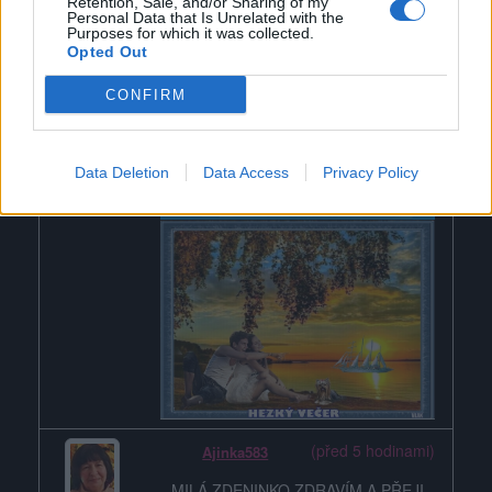
Retention, Sale, and/or Sharing of my
PŘÍJEMNÝ VÍKEND
Personal Data that Is Unrelated with the
Purposes for which it was collected.
Opted Out
CONFIRM
Data Deletion
Data Access
Privacy Policy
(před 5 hodinami)
Ajinka583
MILÁ ZDENINKO ZDRAVÍM A PŘEJI