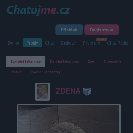
Přihlásit
Registrovat
Domů
Profily
Chat
Diskuze
Premium
Chat Rádio
Základní informace
Detailní informace
Zeď
Fotogalerie
Přátelé
Poslední příspěvky
ZDENA