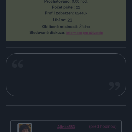
Prochatováno
: 0.00 hod.
Počet přátel
: 22
Profil zobrazen
: 82446x
Líbí se
:
23
Oblibené místnosti
: Žádné
Sledované diskuze
:
Informace pro uživatele
vždy s úsměvem
Poslední 3 příspěvky na mé zdi
(před hodinou)
Ajinka583