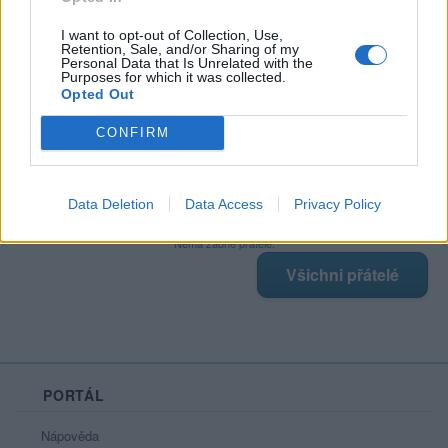
I want to opt-out of Collection, Use,
Poslední 3 příspěvky na mé zdi
Retention, Sale, and/or Sharing of my
Personal Data that Is Unrelated with the
Purposes for which it was collected.
Nemá žádné příspěvky
Opted Out
Zobrazit celou mou zeď
CONFIRM
Data Deletion
Data Access
Privacy Policy
Moji nejnovější přátelé
Nemá žádné přátelé.
Všichni přátelé
PORTÁL
Nápověda