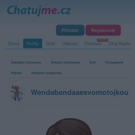
Přihlásit
Registrovat
Domů
Profily
Chat
Diskuze
Premium
Chat Rádio
Základní informace
Detailní informace
Zeď
Fotogalerie
Přátelé
Poslední příspěvky
Wendabendaaesvomotojkou