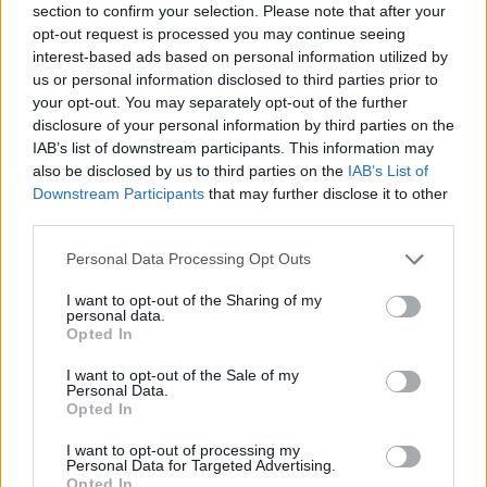
section to confirm your selection. Please note that after your
opt-out request is processed you may continue seeing
interest-based ads based on personal information utilized by
us or personal information disclosed to third parties prior to
your opt-out. You may separately opt-out of the further
Kontakt
disclosure of your personal information by third parties on the
Napsat uživateli vzkaz
IAB’s list of downstream participants. This information may
also be disclosed by us to third parties on the
IAB’s List of
Informace o profilu a chatu
Downstream Participants
that may further disclose it to other
third parties.
Registrace od
: 03.01.2021 18:07
Online
: Není nikde online
Personal Data Processing Opt Outs
Naposledy aktivní
: 26.01.2021 21:37
Prochatováno
: 1.13 hod.
I want to opt-out of the Sharing of my
Počet přátel
: 0
personal data.
Profil zobrazen
: 32x
Opted In
Líbí se
:
0
I want to opt-out of the Sale of my
Oblibené místnosti
: Žádné
Personal Data.
Sledované diskuze
:
Informace pro uživatele
Opted In
I want to opt-out of processing my
Personal Data for Targeted Advertising.
Opted In