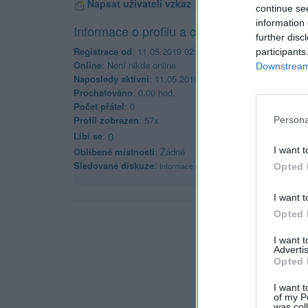
Napsat uživateli vzkaz
continue se
information 
Informace o profilu a chatu
further disc
Registrace od
: 11.05.2019 02:32
participants
Online
: Není nikde online
Downstream 
Naposledy aktivní
: 11.05.2019 02:33
Prochatováno
: 0.00 hod.
Počet přátel
: 0
Profil zobrazen
: 57x
Persona
Líbí se
:
0
I want t
Oblibené místnosti
: Žádné
Sledované diskuze
:
Informace pro uživatele
Opted 
I want t
Opted 
I want 
Advertis
Opted 
I want t
of my P
was col