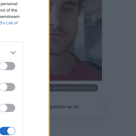
 personal
out of the
 downstream
B’s List of
Neověřeno
Profilová fotografie byla aktualizována před 7 lety
0
uživatelům se líbí