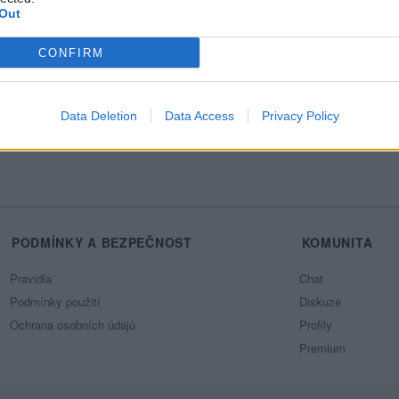
Out
Mo
CONFIRM
Ne
Data Deletion
Data Access
Privacy Policy
azit celou mou zeď
PODMÍNKY A BEZPEČNOST
KOMUNITA
Pravidla
Chat
Podmínky použití
Diskuze
Ochrana osobních údajů
Profily
Premium