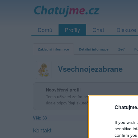
Domů
Profily
Chat
Diskuze
Základní informace
Detailní informace
Zeď
Fo
Vsechnojezabrane
Neověřený profil
Tento uživatel zatím neprokázal svou identitu ověřov
údaje odpovídají skutečné osobě.
Chatujme.
Věk: 33
If you wish 
Kontakt
sensitive in
confirm you