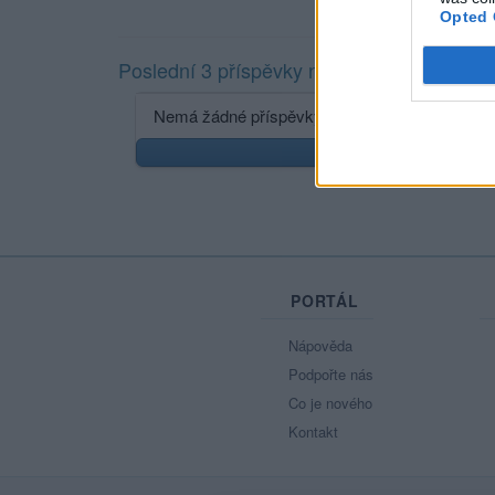
Opted 
Poslední 3 příspěvky na mé zdi
Nemá žádné příspěvky
Zobr
PORTÁL
Nápověda
Podpořte nás
Co je nového
Kontakt