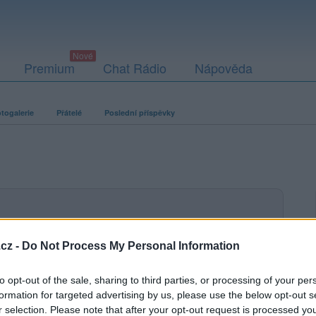
Premium
Chat Rádio
Nápověda
togalerie
Přátelé
Poslední příspěvky
ací fotografií. U neověřených profilů nelze zaručit, že fotografie a
cz -
Do Not Process My Personal Information
to opt-out of the sale, sharing to third parties, or processing of your per
formation for targeted advertising by us, please use the below opt-out s
r selection. Please note that after your opt-out request is processed y