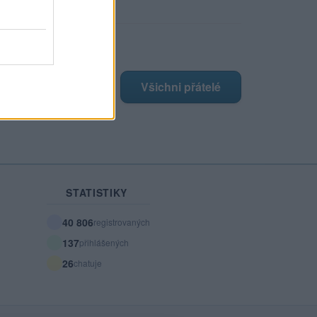
ji nejnovější přátelé
má žádné přátelé.
Všichni přátelé
STATISTIKY
40 806
registrovaných
137
přihlášených
26
chatuje