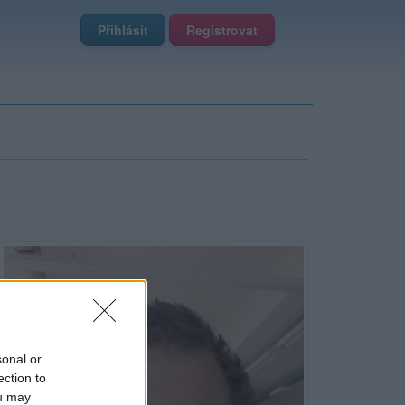
Přihlásit
Registrovat
sonal or
ection to
ou may