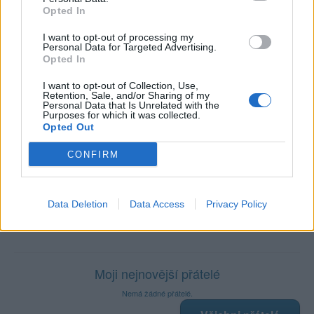
Počet přátel
: 0
Opted In
Profil zobrazen
: 37x
I want to opt-out of processing my
Líbí se
:
0
Personal Data for Targeted Advertising.
Oblibené místnosti
: Žádné
Opted In
Sledované diskuze
:
Informace pro uživatele
I want to opt-out of Collection, Use,
Retention, Sale, and/or Sharing of my
Personal Data that Is Unrelated with the
Purposes for which it was collected.
Opted Out
Poslední 3 příspěvky na mé zdi
CONFIRM
Nemá žádné příspěvky
Data Deletion
Data Access
Privacy Policy
Zobrazit celou mou zeď
Moji nejnovější přátelé
Nemá žádné přátelé.