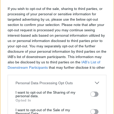
If you wish to opt-out of the sale, sharing to third parties, or
processing of your personal or sensitive information for
targeted advertising by us, please use the below opt-out
section to confirm your selection. Please note that after your
opt-out request is processed you may continue seeing
Neověřený profil
interest-based ads based on personal information utilized by
Tento uživatel zatím neprokázal svou identitu ověřovací
us or personal information disclosed to third parties prior to
fotografií. U neověřených profilů nelze zaručit, že fotografie a
your opt-out. You may separately opt-out of the further
údaje odpovídají skutečné osobě.
disclosure of your personal information by third parties on the
IAB’s list of downstream participants. This information may
Věk: 32
also be disclosed by us to third parties on the
IAB’s List of
Downstream Participants
that may further disclose it to other
Kontakt
third parties.
Napsat uživateli vzkaz
Personal Data Processing Opt Outs
Informace o profilu a chatu
I want to opt-out of the Sharing of my
personal data.
Registrace od
: 01.08.2019 22:03
Opted In
Online
: Není nikde online
Naposledy aktivní
: 01.08.2019 22:04
I want to opt-out of the Sale of my
Prochatováno
: 0.00 hod.
Personal Data.