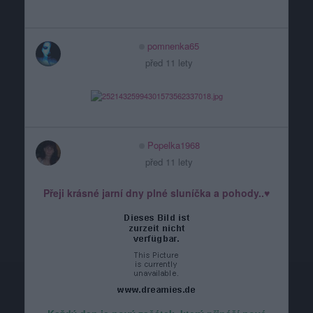
pomnenka65
před 11 lety
Popelka1968
před 11 lety
Přeji krásné jarní dny plné sluníčka a pohody..♥