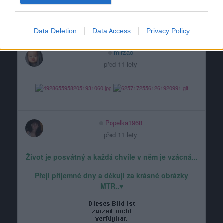
Data Deletion
Data Access
Privacy Policy
mirzao
před 11 lety
Popelka1968
před 11 lety
Život je posvátný a každá chvíle v něm je vzácná...
Přeji příjemné dny a děkuji za krásné obrázky
MTR..♥