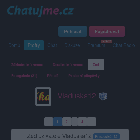
Přihlásit
Registrovat
Domů
Profily
Chat
Diskuze
Premium
Chat Rádio
Základní informace
Detailní informace
Zeď
Fotogalerie (21)
Přátelé
Poslední příspěvky
Vladuska12
1
2
…
4
(aktuální strana)
Zeď uživatele Vladuska12
Příspěvků: 39