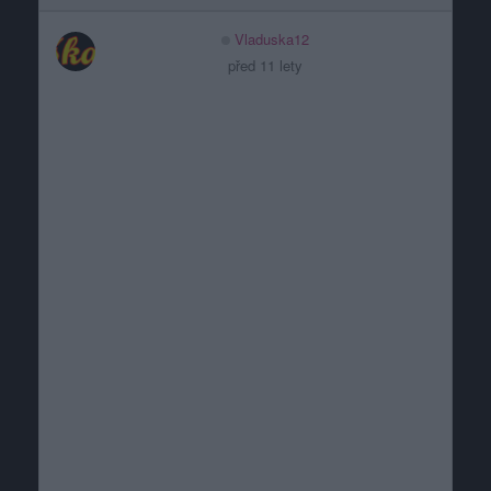
Vladuska12
před 11 lety