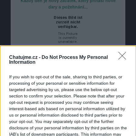
Každý den je nový začátek, který přináší nové
dary a požehnání...
Chatujme.cz -
Do Not Process My Personal
Information
If you wish to opt-out of the sale, sharing to third parties, or
pomnenka65
processing of your personal or sensitive information for
před 11 lety
targeted advertising by us, please use the below opt-out
section to confirm your selection. Please note that after your
opt-out request is processed you may continue seeing
interest-based ads based on personal information utilized by
us or personal information disclosed to third parties prior to
your opt-out. You may separately opt-out of the further
pomnenka65
disclosure of your personal information by third parties on the
před 11 lety
IAB’s list of downstream participants. This information may