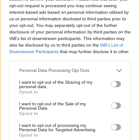
opt-out request is processed you may continue seeing
interest-based ads based on personal information utilized by
us or personal information disclosed to third parties prior to
your opt-out. You may separately opt-out of the further
Věk: ??
disclosure of your personal information by third parties on the
Kontakt
IAB’s list of downstream participants. This information may
also be disclosed by us to third parties on the
IAB’s List of
Napsat uživateli vzkaz
Downstream Participants
that may further disclose it to other
third parties.
Informace o profilu a chatu
Personal Data Processing Opt Outs
Registrace od
: 02.05.2015 00:55
Online
: Není nikde online
I want to opt-out of the Sharing of my
Naposledy aktivní
: 07.07.2024 19:25
personal data.
Prochatováno
: 11.53 hod.
Opted In
Počet přátel
: 1
Profil zobrazen
: 39x
I want to opt-out of the Sale of my
Personal Data.
Líbí se
:
0
Opted In
Oblibené místnosti
: Žádné
Sledované diskuze
:
Informace pro uživatele
I want to opt-out of processing my
Personal Data for Targeted Advertising.
Opted In