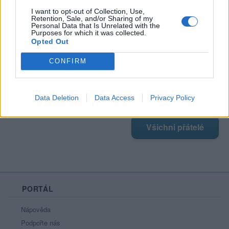
I want to opt-out of Collection, Use,
Retention, Sale, and/or Sharing of my
Personal Data that Is Unrelated with the
Moji nejnovější přátelé
Purposes for which it was collected.
Opted Out
Kamarádka:
MrsOwl
CONFIRM
Říká o mně:
Data Deletion
Data Access
Privacy Policy
Všichni přátelé
PORTÁL
Nápověda
Podpořte nás