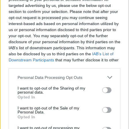
targeted advertising by us, please use the below opt-out
section to confirm your selection. Please note that after your
opt-out request is processed you may continue seeing
interest-based ads based on personal information utilized by
Věk: 26
us or personal information disclosed to third parties prior to
Země:
your opt-out. You may separately opt-out of the further
Kontakt
disclosure of your personal information by third parties on the
IAB’s list of downstream participants. This information may
Napsat uživateli vzkaz
also be disclosed by us to third parties on the
IAB’s List of
Downstream Participants
that may further disclose it to other
Informace o profilu a chatu
third parties.
Registrace od
: 10.03.2020 17:31
Online
: Není nikde online
Personal Data Processing Opt Outs
Naposledy aktivní
: 24.03.2020 18:08
Prochatováno
: 8.96 hod.
I want to opt-out of the Sharing of my
personal data.
Počet přátel
: 0
Opted In
Profil zobrazen
: 326x
Líbí se
:
0
I want to opt-out of the Sale of my
Personal Data.
Oblibené místnosti
: Žádné
Opted In
Sledované diskuze
:
Informace pro uživatele
I want to opt-out of processing my