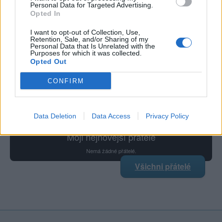
Personal Data for Targeted Advertising.
Opted In
I want to opt-out of Collection, Use,
Retention, Sale, and/or Sharing of my
Poslední 3 příspěvky na mé zdi
Personal Data that Is Unrelated with the
Purposes for which it was collected.
Opted Out
Nemá žádné příspěvky
Zobrazit celou mou zeď
CONFIRM
Data Deletion
Data Access
Privacy Policy
Moji nejnovější přátelé
Nemá žádné přátelé.
Všichni přátelé