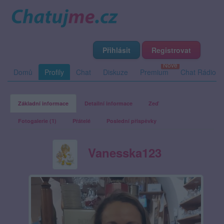
Přihlásit
Registrovat
Domů
Profily
Chat
Diskuze
Premium
Chat Rádio
Základní informace
Detailní informace
Zeď
Fotogalerie (1)
Přátelé
Poslední příspěvky
Vanesska123