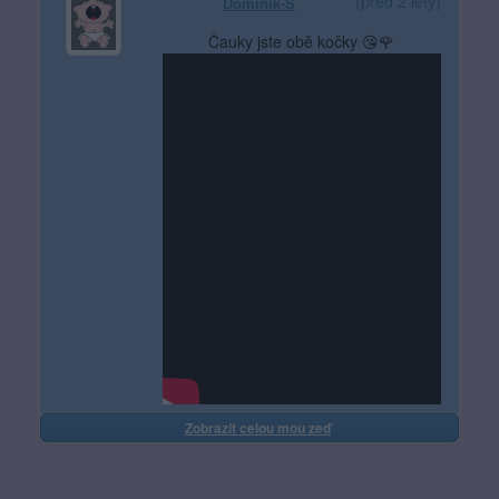
(před 2 lety)
Dominik-S
Čauky jste obě kočky 😘🌹
Zobrazit celou mou zeď