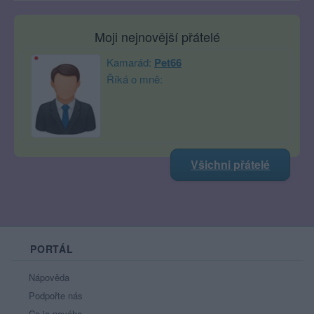
Moji nejnovější přátelé
Kamarád:
Pet66
Říká o mně:
Všichni přátelé
PORTÁL
Nápověda
Podpořte nás
Co je nového