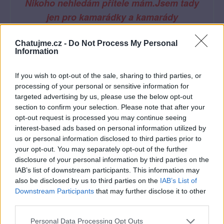
Nikoho nehledám přítele mám.Jsem tady
jen pro kamarádky a kamarády
Chatujme.cz -
Do Not Process My Personal
Information
If you wish to opt-out of the sale, sharing to third parties, or
Poslední 3 příspěvky na mé zdi
processing of your personal or sensitive information for
targeted advertising by us, please use the below opt-out
(před 2 lety)
Dominik-S
section to confirm your selection. Please note that after your
opt-out request is processed you may continue seeing
čauky kotě moje 😘😘 těším se na vás
interest-based ads based on personal information utilized by
obě 🌹🌹🐱🌹
us or personal information disclosed to third parties prior to
your opt-out. You may separately opt-out of the further
disclosure of your personal information by third parties on the
IAB’s list of downstream participants. This information may
also be disclosed by us to third parties on the
IAB’s List of
Downstream Participants
that may further disclose it to other
third parties.
Personal Data Processing Opt Outs