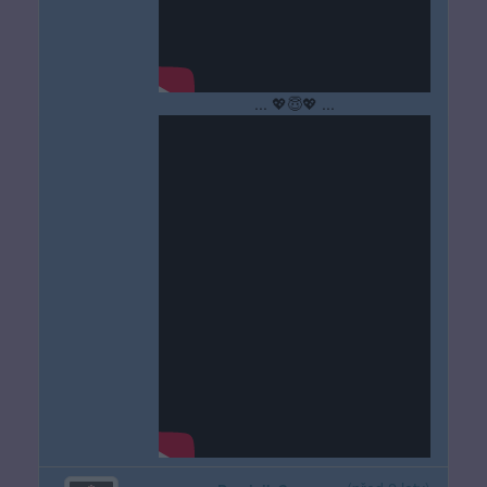
... 💖😇💖 ...