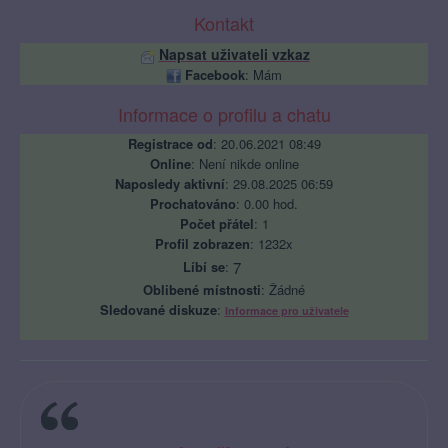
Kontakt
Napsat uživateli vzkaz
Facebook
: Mám
Informace o profilu a chatu
Registrace od
: 20.06.2021 08:49
Online
: Není nikde online
Naposledy aktivní
: 29.08.2025 06:59
Prochatováno
: 0.00 hod.
Počet přátel
: 1
Profil zobrazen
: 1232x
Líbí se
:
7
Oblibené místnosti
: Žádné
Sledované diskuze
:
Informace pro uživatele