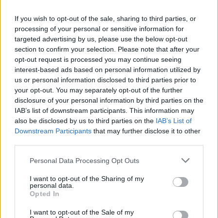
If you wish to opt-out of the sale, sharing to third parties, or
processing of your personal or sensitive information for
targeted advertising by us, please use the below opt-out
Věk: 58
section to confirm your selection. Please note that after your
Město: Praha
opt-out request is processed you may continue seeing
Země:
interest-based ads based on personal information utilized by
Kontakt
us or personal information disclosed to third parties prior to
your opt-out. You may separately opt-out of the further
Napsat uživateli vzkaz
disclosure of your personal information by third parties on the
IAB’s list of downstream participants. This information may
Informace o profilu a chatu
also be disclosed by us to third parties on the
IAB’s List of
Registrace od
: 12.04.2024 17:40
Downstream Participants
that may further disclose it to other
Online
: Není nikde online
third parties.
Naposledy aktivní
: 15.06.2026 08:22
Prochatováno
: 5.92 hod.
Personal Data Processing Opt Outs
Počet přátel
: 1
Profil zobrazen
: 235x
I want to opt-out of the Sharing of my
personal data.
Líbí se
:
0
Opted In
Oblibené místnosti
:
Velká prsa
Sledované diskuze
:
Informace pro uživatele
I want to opt-out of the Sale of my