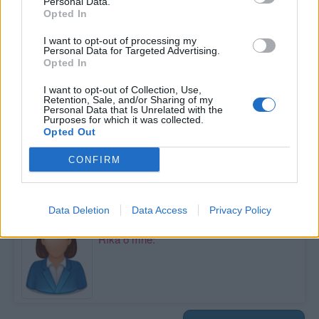
Personal Data.
Opted In
I want to opt-out of processing my
Personal Data for Targeted Advertising.
Opted In
Poslední 3 příspěvky na mé zdi
I want to opt-out of Collection, Use,
Retention, Sale, and/or Sharing of my
Nemá žádné příspěvky
Personal Data that Is Unrelated with the
Purposes for which it was collected.
Zobrazit celou mou zeď
Opted Out
CONFIRM
Moji nejnovější přátelé
Data Deletion
Data Access
Privacy Policy
Kamarádka:
Olga100088
Říká o mně: