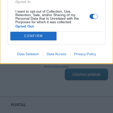
Opted In
I want to opt-out of Collection, Use,
Retention, Sale, and/or Sharing of my
Poslední 3 příspěvky na mé zdi
Personal Data that Is Unrelated with the
Purposes for which it was collected.
Opted Out
Nemá žádné příspěvky
Zobrazit celou mou zeď
CONFIRM
Data Deletion
Data Access
Privacy Policy
Moji nejnovější přátelé
Nemá žádné přátelé.
Všichni přátelé
PORTÁL