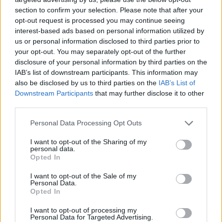
section to confirm your selection. Please note that after your
opt-out request is processed you may continue seeing
interest-based ads based on personal information utilized by
us or personal information disclosed to third parties prior to
Věk: 47
your opt-out. You may separately opt-out of the further
Kontakt
disclosure of your personal information by third parties on the
IAB’s list of downstream participants. This information may
Napsat uživateli vzkaz
also be disclosed by us to third parties on the
IAB’s List of
Downstream Participants
that may further disclose it to other
Informace o profilu a chatu
third parties.
Registrace od
: 24.01.2023 08:08
Online
: Není nikde online
Personal Data Processing Opt Outs
Naposledy aktivní
: 27.01.2023 11:31
Prochatováno
: 0.06 hod.
I want to opt-out of the Sharing of my
personal data.
Počet přátel
: 0
Opted In
Profil zobrazen
: 11x
Líbí se
:
0
I want to opt-out of the Sale of my
Personal Data.
Oblibené místnosti
: Žádné
Opted In
Sledované diskuze
:
Informace pro uživatele
I want to opt-out of processing my
Personal Data for Targeted Advertising.