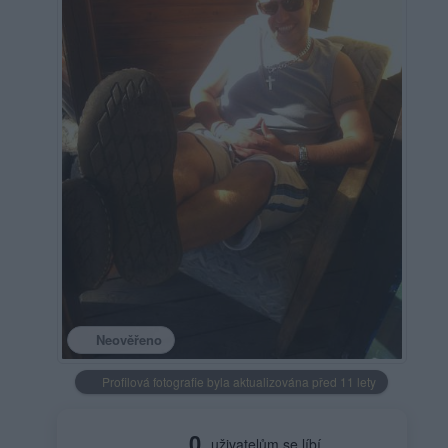
Neověřeno
Profilová fotografie byla aktualizována před 11 lety
0
uživatelům se líbí