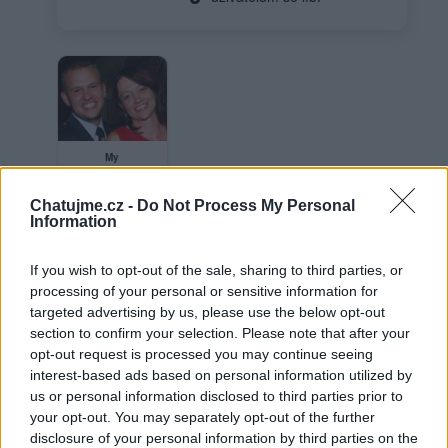
My
Chatujme.cz -
Do Not Process My Personal
Information
Neověřený profil
If you wish to opt-out of the sale, sharing to third parties, or
Tento uživatel zatím neprokázal svou identitu ověřovací
fotografií. U neověřených profilů nelze zaručit, že fotografie a
processing of your personal or sensitive information for
údaje odpovídají skutečné osobě.
targeted advertising by us, please use the below opt-out
section to confirm your selection. Please note that after your
opt-out request is processed you may continue seeing
Věk: 36
interest-based ads based on personal information utilized by
Země:
us or personal information disclosed to third parties prior to
Kontakt
your opt-out. You may separately opt-out of the further
disclosure of your personal information by third parties on the