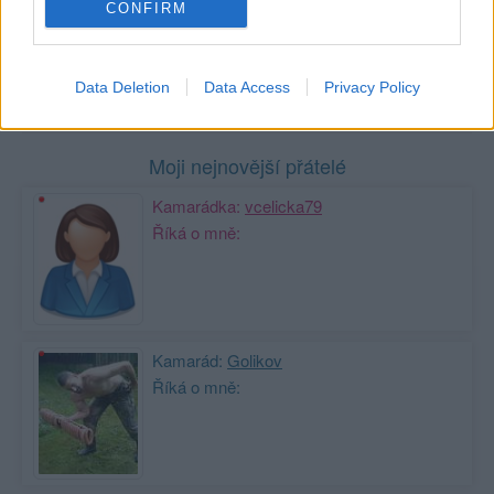
CONFIRM
Nemá žádné příspěvky
Zobrazit celou mou zeď
Data Deletion
Data Access
Privacy Policy
Moji nejnovější přátelé
Kamarádka:
vcelicka79
Říká o mně:
Kamarád:
Golikov
Říká o mně: