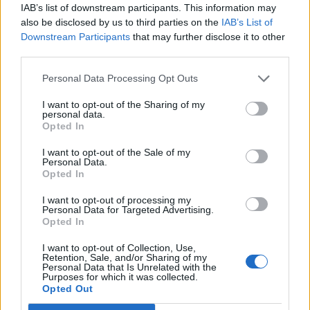
Napsat uživateli vzkaz
IAB’s list of downstream participants. This information may
also be disclosed by us to third parties on the
IAB’s List of
Informace o profilu a chatu
Downstream Participants
that may further disclose it to other
Registrace od
: 20.08.2014 08:51
third parties.
Online
: Není nikde online
Naposledy aktivní
: 29.07.2021 16:51
Personal Data Processing Opt Outs
Prochatováno
: 190.58 hod.
I want to opt-out of the Sharing of my
Počet přátel
: 2
personal data.
Profil zobrazen
: 324x
Opted In
Líbí se
:
0
Oblibené místnosti
: Žádné
I want to opt-out of the Sale of my
Personal Data.
Sledované diskuze
:
Informace pro uživatele
Opted In
I want to opt-out of processing my
Vztahy
Personal Data for Targeted Advertising.
Opted In
Je ve vztahu s uživatelkou:
×Darja
I want to opt-out of Collection, Use,
Retention, Sale, and/or Sharing of my
Personal Data that Is Unrelated with the
Purposes for which it was collected.
Opted Out
Poslední 3 příspěvky na mé zdi