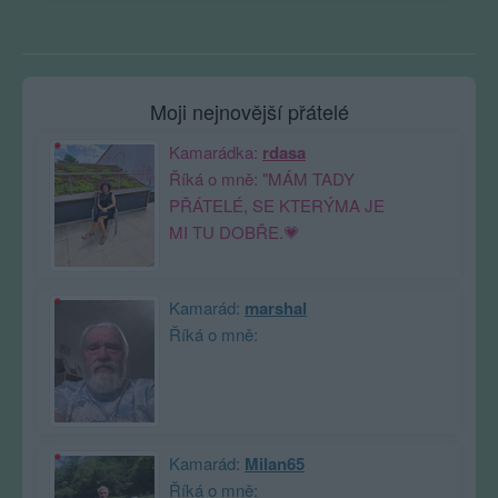
Moji nejnovější přátelé
Kamarádka:
rdasa
Říká o mně: "MÁM TADY
PŘÁTELÉ, SE KTERÝMA JE
MI TU DOBŘE.💗
Kamarád:
marshal
Říká o mně:
Kamarád:
Milan65
Říká o mně: