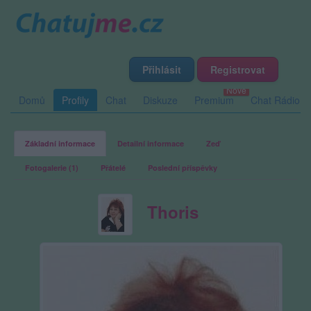
Přihlásit
Registrovat
Domů
Profily
Chat
Diskuze
Premium
Chat Rádio
Základní informace
Detailní informace
Zeď
Fotogalerie (1)
Přátelé
Poslední příspěvky
Thoris