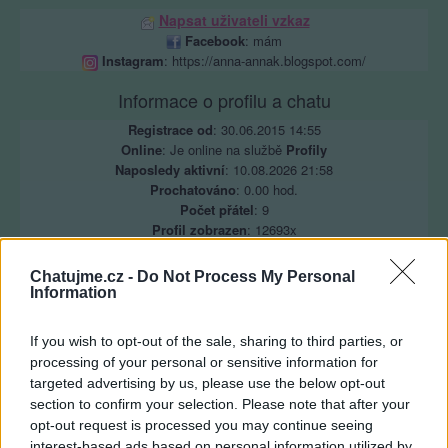
Napsat uživateli vzkaz
Facebook
: mám
Instagram
: https://anna-annak.blogspot.com/
Informace o profilu a chatu
Registrace od
: 30.06.2015 14:55
Online
: Je online na službě
Profily
Naposledy aktivní
: 10.08.2026 21:58
Prochatováno
: 0.00 hod.
Počet přátel
: 9
Profil zobrazen
: 12693x
Líbí se
:
20
Oblibené místnosti
: Žádné
Chatujme.cz -
Do Not Process My Personal
Information
Sledované diskuze
:
Informace pro uživatele
If you wish to opt-out of the sale, sharing to third parties, or
processing of your personal or sensitive information for
targeted advertising by us, please use the below opt-out
section to confirm your selection. Please note that after your
Poslední 3 příspěvky na mé zdi
opt-out request is processed you may continue seeing
interest-based ads based on personal information utilized by