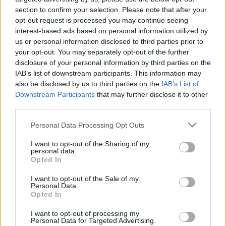
section to confirm your selection. Please note that after your
opt-out request is processed you may continue seeing
interest-based ads based on personal information utilized by
us or personal information disclosed to third parties prior to
Věk: 23
your opt-out. You may separately opt-out of the further
Kontakt
disclosure of your personal information by third parties on the
IAB’s list of downstream participants. This information may
Napsat uživateli vzkaz
also be disclosed by us to third parties on the
IAB’s List of
Downstream Participants
that may further disclose it to other
Informace o profilu a chatu
third parties.
Registrace od
: 18.12.2020 00:25
Online
: Není nikde online
Personal Data Processing Opt Outs
Naposledy aktivní
: 18.12.2020 00:27
Prochatováno
: 0.00 hod.
I want to opt-out of the Sharing of my
personal data.
Počet přátel
: 0
Opted In
Profil zobrazen
: 24x
Líbí se
:
0
I want to opt-out of the Sale of my
Personal Data.
Oblibené místnosti
: Žádné
Opted In
Sledované diskuze
:
Informace pro uživatele
I want to opt-out of processing my
Personal Data for Targeted Advertising.