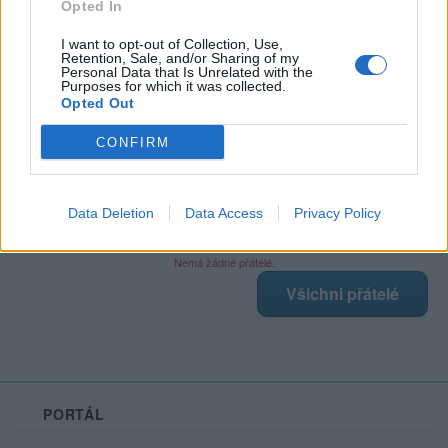
Opted In
I want to opt-out of Collection, Use,
Retention, Sale, and/or Sharing of my
Poslední 3 příspěvky na mé zdi
Personal Data that Is Unrelated with the
Purposes for which it was collected.
Opted Out
Nemá žádné příspěvky
Zobrazit celou mou zeď
CONFIRM
Data Deletion
Data Access
Privacy Policy
Moji nejnovější přátelé
Nemá žádné přátelé.
Všichni přátelé
PORTÁL