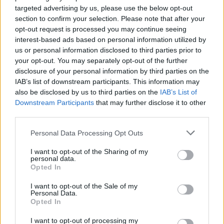
targeted advertising by us, please use the below opt-out
section to confirm your selection. Please note that after your
opt-out request is processed you may continue seeing
interest-based ads based on personal information utilized by
Věk: 49
us or personal information disclosed to third parties prior to
Kontakt
your opt-out. You may separately opt-out of the further
disclosure of your personal information by third parties on the
Napsat uživateli vzkaz
IAB’s list of downstream participants. This information may
also be disclosed by us to third parties on the
IAB’s List of
Informace o profilu a chatu
Downstream Participants
that may further disclose it to other
Registrace od
: 18.12.2022 08:40
third parties.
Online
: Není nikde online
Naposledy aktivní
: 18.12.2022 08:41
Personal Data Processing Opt Outs
Prochatováno
: 0.00 hod.
I want to opt-out of the Sharing of my
Počet přátel
: 0
personal data.
Profil zobrazen
: 8x
Opted In
Líbí se
:
0
Oblibené místnosti
: Žádné
I want to opt-out of the Sale of my
Personal Data.
Sledované diskuze
:
Informace pro uživatele
Opted In
I want to opt-out of processing my