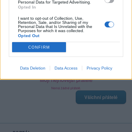
Personal Data for Targeted Advertising.
Opted In
Poslední 3 příspěvky na mé zdi
I want to opt-out of Collection, Use,
Retention, Sale, and/or Sharing of my
Personal Data that Is Unrelated with the
Purposes for which it was collected.
(před 4 lety)
Teri567
Opted Out
Ahoj někdo si psát
CONFIRM
Zobrazit celou mou zeď
Data Deletion
Data Access
Privacy Policy
Moji nejnovější přátelé
Nemá žádné přátelé.
Všichni přátelé