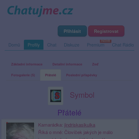
Přihlásit
Registrovat
Domů
Profily
Chat
Diskuze
Premium
Chat Rádio
Základní informace
Detailní informace
Zeď
Fotogalerie (5)
Přátelé
Poslední příspěvky
Symbol
Přátelé
Kamarádka:
jindriskasikulka
Říká o mně: Človíček jakých je málo