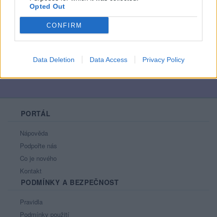
Opted Out
Říká o mně:
CONFIRM
Data Deletion
Data Access
Privacy Policy
PORTÁL
Nápověda
Podpořte nás
Co je nového
Kontakt
PODMÍNKY A BEZPEČNOST
Pravidla
Podmínky použití