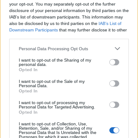
your opt-out. You may separately opt-out of the further
disclosure of your personal information by third parties on the
IAB’s list of downstream participants. This information may
also be disclosed by us to third parties on the
IAB’s List of
Downstream Participants
that may further disclose it to other
Kamarád:
sarajka-masajka
third parties.
Říká o mně:
Personal Data Processing Opt Outs
I want to opt-out of the Sharing of my
personal data.
Opted In
Kamarád:
vlada39
I want to opt-out of the Sale of my
Říká o mně: MILUŠKO,DĚKUJI ZA
Personal Data.
Opted In
KRÁSNÉ OBRÁZKY KTERÉ
DOSTÁVÁM OD TEBE NA
I want to opt-out of processing my
Personal Data for Targeted Advertising.
ZEĎ,DĚLAJÍ MI VELKOU RADOST
Opted In
A DĚKUJI TI ZA KRÁSNÉ NETOVÉ
PŘÁTELSTVÍ.VLÁĎA
I want to opt-out of Collection, Use,
Retention, Sale, and/or Sharing of my
Personal Data that Is Unrelated with the
Purposes for which it was collected.
Kamarádka:
jmedunova