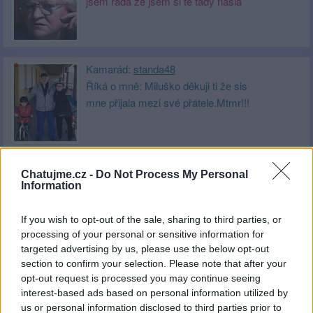
jsem ráda že jsem si tě tady našla
Kamarád:
standa48
Říká o mně: Miluško děkuji ti že sis
mne přijala mezi své přátele.Mtmr!!!
Kamarádka:
Ina12
Chatujme.cz -
Do Not Process My Personal
Information
Říká o mně: Miluška je milá
sympatická kamarádka,posílá mi
pěkné vkusné obrázky, které mě
If you wish to opt-out of the sale, sharing to third parties, or
processing of your personal or sensitive information for
vždy potěší.Miluško jsem ráda že tě
targeted advertising by us, please use the below opt-out
tady mám.
section to confirm your selection. Please note that after your
opt-out request is processed you may continue seeing
Kamarádka:
MIRECKA
interest-based ads based on personal information utilized by
Říká o mně:
us or personal information disclosed to third parties prior to