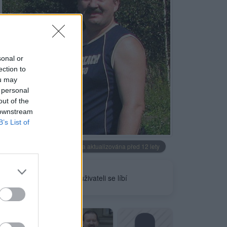
sonal or
ection to
ou may
 personal
out of the
 downstream
B’s List of
Neověřeno
Profilová fotografie byla aktualizována před 12 lety
1
uživateli se líbí