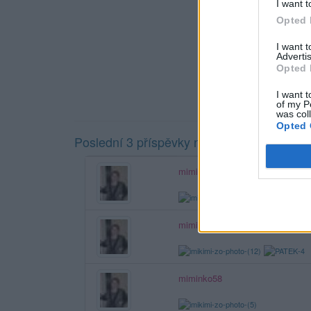
I want t
Opted 
I want 
Advertis
Opted 
I want t
of my P
was col
Opted 
Poslední 3 příspěvky na mé zdi
miminko58
miminko58
miminko58