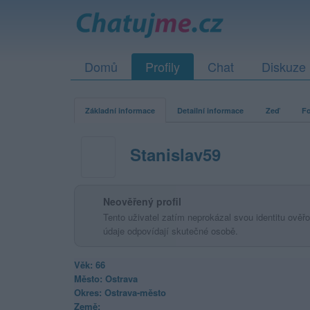
Domů
Profily
Chat
Diskuze
Základní informace
Detailní informace
Zeď
Fo
Stanislav59
Neověřený profil
Tento uživatel zatím neprokázal svou identitu ověřov
údaje odpovídají skutečné osobě.
Věk: 66
Město: Ostrava
Okres: Ostrava-město
Země: