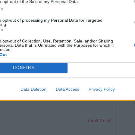
o opt-out of the Sale of my Personal Data.
In
to opt-out of processing my Personal Data for Targeted
ing.
In
o opt-out of Collection, Use, Retention, Sale, and/or Sharing
ersonal Data that Is Unrelated with the Purposes for which it
lected.
Out
Mo
CONFIRM
(před 11 hodinami)
Data Deletion
Data Access
Privacy Policy
(včera)
(před 2 dny)