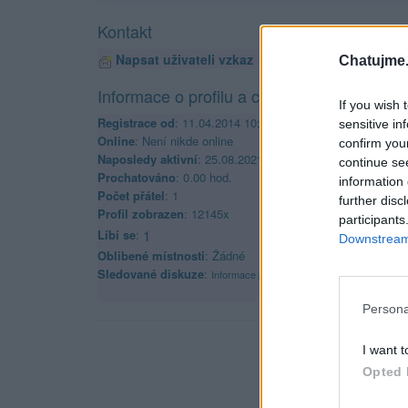
Kontakt
Napsat uživateli vzkaz
Chatujme.
Informace o profilu a chatu
If you wish 
Registrace od
: 11.04.2014 10:55
sensitive in
Online
: Není nikde online
confirm you
Naposledy aktivní
: 25.08.2021 15:59
continue se
Prochatováno
: 0.00 hod.
information 
Počet přátel
: 1
further disc
Profil zobrazen
: 12145x
participants
Líbí se
:
1
Downstream 
Oblibené místnosti
: Žádné
Sledované diskuze
:
Informace pro uživatele
Persona
I want t
Opted 