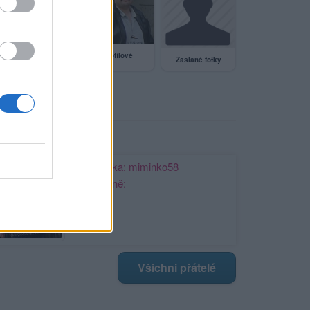
Profilové
Zaslané fotky
Veřejné
ji nejnovější přátelé
Kamarádka:
miminko58
Říká o mně:
Všichni přátelé