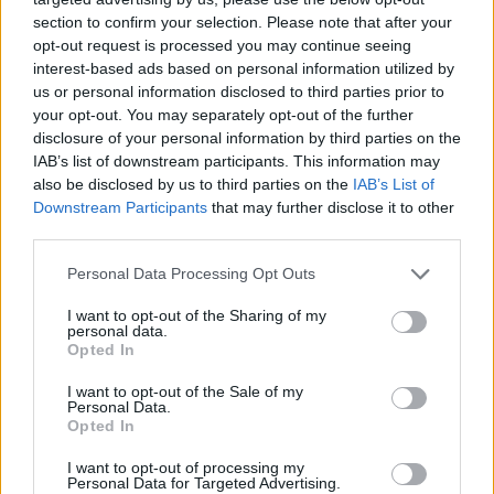
section to confirm your selection. Please note that after your
opt-out request is processed you may continue seeing
interest-based ads based on personal information utilized by
us or personal information disclosed to third parties prior to
Věk: 48
your opt-out. You may separately opt-out of the further
Kontakt
disclosure of your personal information by third parties on the
IAB’s list of downstream participants. This information may
Napsat uživateli vzkaz
also be disclosed by us to third parties on the
IAB’s List of
Downstream Participants
that may further disclose it to other
Informace o profilu a chatu
third parties.
Registrace od
: 30.12.2021 07:56
Online
: Není nikde online
Personal Data Processing Opt Outs
Naposledy aktivní
: 03.01.2022 18:09
Prochatováno
: 0.00 hod.
I want to opt-out of the Sharing of my
personal data.
Počet přátel
: 0
Opted In
Profil zobrazen
: 20x
Líbí se
:
0
I want to opt-out of the Sale of my
Personal Data.
Oblibené místnosti
: Žádné
Opted In
Sledované diskuze
:
Informace pro uživatele
I want to opt-out of processing my
Personal Data for Targeted Advertising.