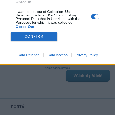
Opted In
I want to opt-out of Collection, Use,
Retention, Sale, and/or Sharing of my
Poslední 3 příspěvky na mé zdi
Personal Data that Is Unrelated with the
Purposes for which it was collected.
Opted Out
Nemá žádné příspěvky
Zobrazit celou mou zeď
CONFIRM
Data Deletion
Data Access
Privacy Policy
Moji nejnovější přátelé
Nemá žádné přátelé.
Všichni přátelé
PORTÁL