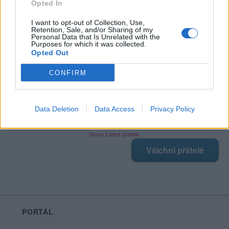
Opted In
I want to opt-out of Collection, Use,
Retention, Sale, and/or Sharing of my
Poslední 3 příspěvky na mé zdi
Personal Data that Is Unrelated with the
Purposes for which it was collected.
Opted Out
Nemá žádné příspěvky
Zobrazit celou mou zeď
CONFIRM
Data Deletion
Data Access
Privacy Policy
Moji nejnovější přátelé
Nemá žádné přátelé.
Všichni přátelé
PORTÁL