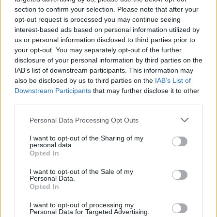
section to confirm your selection. Please note that after your
opt-out request is processed you may continue seeing
interest-based ads based on personal information utilized by
us or personal information disclosed to third parties prior to
Věk: 41
your opt-out. You may separately opt-out of the further
Kontakt
disclosure of your personal information by third parties on the
IAB’s list of downstream participants. This information may
Napsat uživateli vzkaz
also be disclosed by us to third parties on the
IAB’s List of
Downstream Participants
that may further disclose it to other
Informace o profilu a chatu
third parties.
Registrace od
: 20.01.2019 17:25
Online
: Není nikde online
Personal Data Processing Opt Outs
Naposledy aktivní
: 22.01.2019 20:37
Prochatováno
: 0.00 hod.
I want to opt-out of the Sharing of my
personal data.
Počet přátel
: 0
Opted In
Profil zobrazen
: 9x
Líbí se
:
0
I want to opt-out of the Sale of my
Personal Data.
Oblibené místnosti
: Žádné
Opted In
Sledované diskuze
:
Informace pro uživatele
I want to opt-out of processing my
Personal Data for Targeted Advertising.