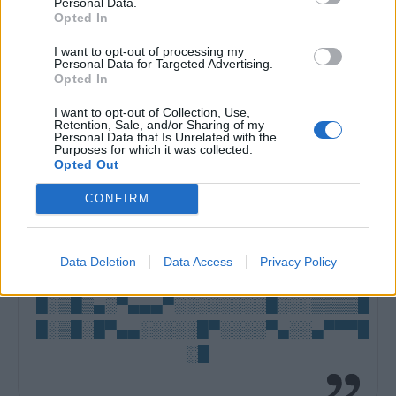
Personal Data.
Líbí se
:
0
Opted In
Oblibené místnosti
: Žádné
Sledované diskuze
:
I want to opt-out of processing my
Informace pro uživatele
Personal Data for Targeted Advertising.
Opted In
I want to opt-out of Collection, Use,
Retention, Sale, and/or Sharing of my
Personal Data that Is Unrelated with the
Purposes for which it was collected.
Opted Out
░░░░░░▄▄▄▄▀▀▀▀▀▀▀▀▄▄▄▄▄
CONFIRM
░░░░░█░░░░▒▒▒▒▒▒▒▒▒▒▒▒▒▀▀▄
░░░░█░░░▒▒▒▒▒▒░░░░░░░░▒▒▒░█
░░░█░░░░░░▄██▀▄▄░░░░░▄▄▄░░░█
Data Deletion
Data Access
Privacy Policy
░▄▀▒▄▄▄▒░█▀▀▀▀▄▄█░░░██▄▄█░░█▄
█░▒█▒▄░▀▄▄▄▀░░░░░░░░█░░░▒▒▒▒█
█░▒█░█▀▄▄░░░░░█▀░░░░▀▄░░▄▀▀▀█
░█