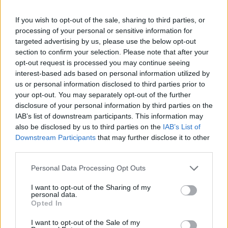
0
uživatelům se líbí
If you wish to opt-out of the sale, sharing to third parties, or
processing of your personal or sensitive information for
targeted advertising by us, please use the below opt-out
section to confirm your selection. Please note that after your
opt-out request is processed you may continue seeing
Neověřený profil
interest-based ads based on personal information utilized by
us or personal information disclosed to third parties prior to
Tento uživatel zatím neprokázal svou identitu ověřovací
your opt-out. You may separately opt-out of the further
fotografií. U neověřených profilů nelze zaručit, že fotografie a
údaje odpovídají skutečné osobě.
disclosure of your personal information by third parties on the
IAB’s list of downstream participants. This information may
also be disclosed by us to third parties on the
IAB’s List of
Kontakt
Downstream Participants
that may further disclose it to other
Napsat uživateli vzkaz
third parties.
Informace o profilu a chatu
Personal Data Processing Opt Outs
Registrace od
: 19.11.2014 22:19
I want to opt-out of the Sharing of my
Online
: Není nikde online
personal data.
Opted In
Naposledy aktivní
: 19.11.2014 22:19
Počet přátel
: 0
I want to opt-out of the Sale of my
Profil zobrazen
: 19x