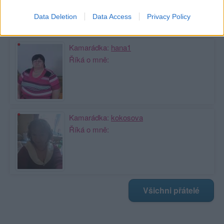
Data Deletion
Data Access
Privacy Policy
Moji nejnovější přátelé
Kamarádka:
hana1
Říká o mně:
Kamarádka:
kokosova
Říká o mně:
Všichni přátelé