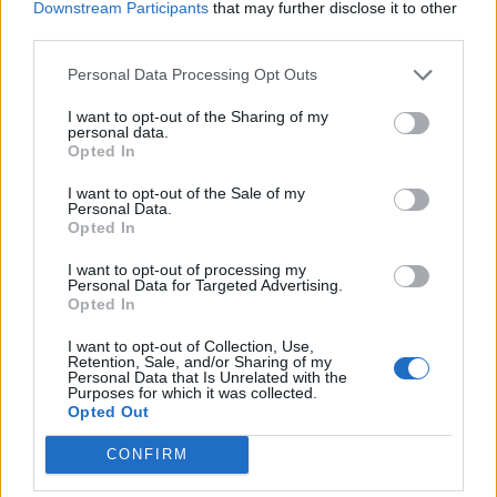
Downstream Participants
that may further disclose it to other
Informace o profilu a chatu
third parties.
Registrace od
: 04.04.2016 08:16
Personal Data Processing Opt Outs
Online
: Není nikde online
Naposledy aktivní
: 16.07.2026 09:25
I want to opt-out of the Sharing of my
Prochatováno
: 0.00 hod.
personal data.
Počet přátel
: 2
Opted In
Profil zobrazen
: 1865x
Líbí se
:
0
I want to opt-out of the Sale of my
Personal Data.
Oblibené místnosti
: Žádné
Opted In
Sledované diskuze
:
Informace pro uživatele
I want to opt-out of processing my
Personal Data for Targeted Advertising.
Opted In
I want to opt-out of Collection, Use,
Retention, Sale, and/or Sharing of my
Poslední 3 příspěvky na mé zdi
Personal Data that Is Unrelated with the
Purposes for which it was collected.
Opted Out
Nemá žádné příspěvky
CONFIRM
Zobrazit celou mou zeď