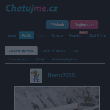
Přihlásit
Registrovat
Domů
Profily
Chat
Diskuze
Premium
Chat Rádio
Základní informace
Detailní informace
Zeď
Fotogalerie (2)
Přátelé
Poslední příspěvky
Reno2005