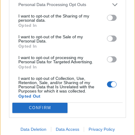
Personal Data Processing Opt Outs
I want to opt-out of the Sharing of my
personal data.
Opted In
I want to opt-out of the Sale of my
(před 3 lety)
Reno2005
Personal Data.
Opted In
I want to opt-out of processing my
Personal Data for Targeted Advertising.
Opted In
I want to opt-out of Collection, Use,
Retention, Sale, and/or Sharing of my
Personal Data that Is Unrelated with the
Purposes for which it was collected.
Opted Out
CONFIRM
(před 3 lety)
Amenku
Data Deletion
Data Access
Privacy Policy