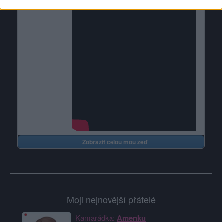
Zobrazit celou mou zeď
Moji nejnovější přátelé
Kamarádka:
Amenku