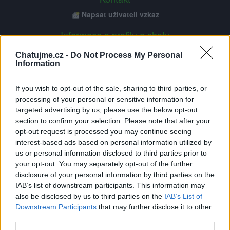
Napsat uživateli vzkaz
Informace o profilu a chatu
Registrace od
: 26.04.2014 00:27
Chatujme.cz -
Do Not Process My Personal
Online
: Není nikde online
Information
Naposledy aktivní
: 30.03.2025 00:30
Prochatováno
: 0.05 hod.
If you wish to opt-out of the sale, sharing to third parties, or
Počet přátel
: 2
processing of your personal or sensitive information for
Profil zobrazen
: 551x
targeted advertising by us, please use the below opt-out
Líbí se
:
0
section to confirm your selection. Please note that after your
Oblibené místnosti
: Žádné
opt-out request is processed you may continue seeing
Sledované diskuze
:
Informace pro uživatele
interest-based ads based on personal information utilized by
us or personal information disclosed to third parties prior to
your opt-out. You may separately opt-out of the further
disclosure of your personal information by third parties on the
IAB’s list of downstream participants. This information may
Poslední 3 příspěvky na mé zdi
also be disclosed by us to third parties on the
IAB’s List of
Downstream Participants
that may further disclose it to other
third parties.
(před 3 lety)
Reno2005