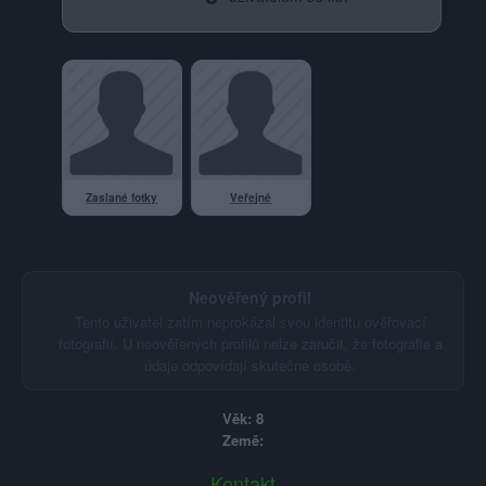
Zaslané fotky
Veřejné
Neověřený profil
Tento uživatel zatím neprokázal svou identitu ověřovací
fotografií. U neověřených profilů nelze zaručit, že fotografie a
údaje odpovídají skutečné osobě.
Věk: 8
Země:
Kontakt