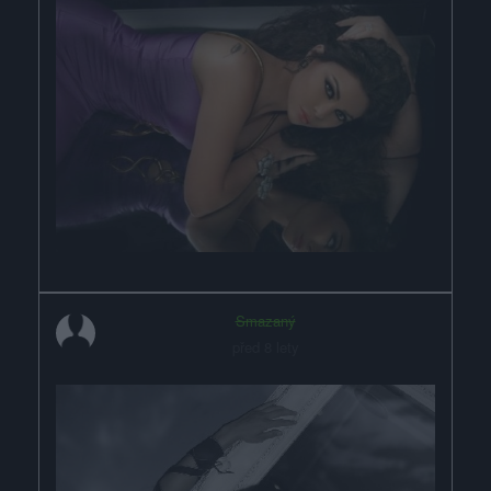
Smazaný
před 8 lety