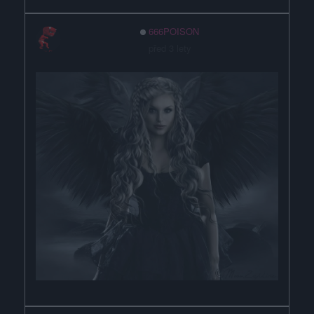
666POISON
před 3 lety