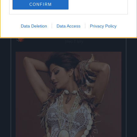
CONFIRM
Data Deletion
Data Access
Privacy Policy
-ewellyna-
před 7 lety