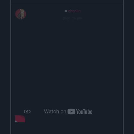
cherilin
před rokem