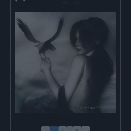
před 8 lety
1
2
…
20