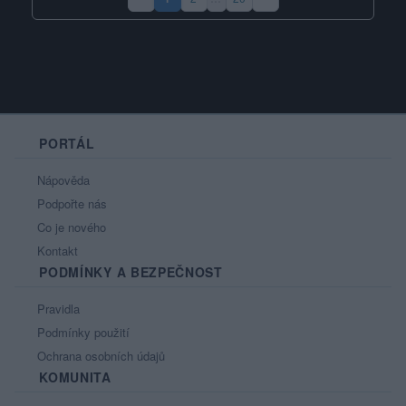
(aktuální strana)
PORTÁL
Nápověda
Podpořte nás
Co je nového
Kontakt
PODMÍNKY A BEZPEČNOST
Pravidla
Podmínky použití
Ochrana osobních údajů
KOMUNITA