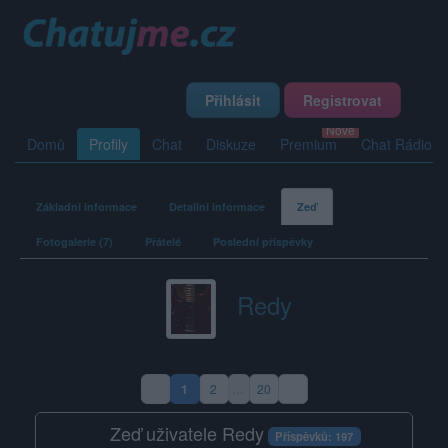
Přihlásit
Registrovat
Domů
Profily
Chat
Diskuze
Premium
Chat Rádio
Základní informace
Detailní informace
Zeď
Fotogalerie (7)
Přátelé
Poslední příspěvky
Redy
1
2
…
20
(aktuální strana)
Zeď uživatele Redy
Příspěvků: 197