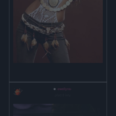
-ewellyna-
před 8 lety