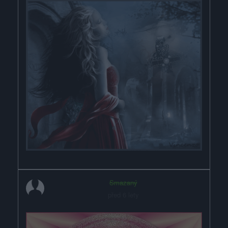
Smazaný
před 6 lety