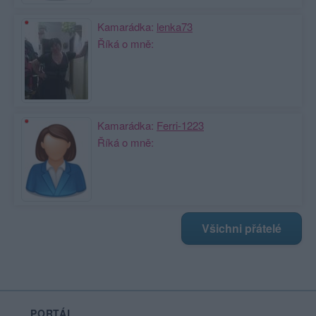
Kamarádka:
lenka73
Říká o mně:
Kamarádka:
Ferri-1223
Říká o mně:
Všichni přátelé
PORTÁL