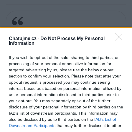
"Zdálo se včele že letí v čele"
Chatujme.cz -
Do Not Process My Personal
Information
If you wish to opt-out of the sale, sharing to third parties, or
processing of your personal or sensitive information for
targeted advertising by us, please use the below opt-out
Poslední 3 příspěvky na mé zdi
section to confirm your selection. Please note that after your
opt-out request is processed you may continue seeing
(před 4 lety)
Smazaný
interest-based ads based on personal information utilized by
us or personal information disclosed to third parties prior to
your opt-out. You may separately opt-out of the further
(před 5 lety)
Smazaný
disclosure of your personal information by third parties on the
IAB’s list of downstream participants. This information may
also be disclosed by us to third parties on the
IAB’s List of
Downstream Participants
that may further disclose it to other
third parties.