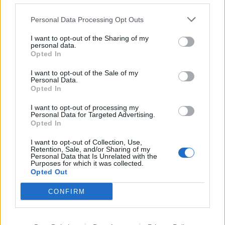
Personal Data Processing Opt Outs
I want to opt-out of the Sharing of my
personal data.
Opted In
I want to opt-out of the Sale of my
Personal Data.
Opted In
I want to opt-out of processing my
Personal Data for Targeted Advertising.
Opted In
(před 7 lety)
Janca77
I want to opt-out of Collection, Use,
Tady ti neco posilam.. snad se ti to
Retention, Sale, and/or Sharing of my
Personal Data that Is Unrelated with the
bude libit :-)
Purposes for which it was collected.
Opted Out
CONFIRM