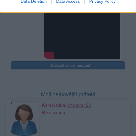
Data Deletion
Data Access
Privacy Policy
Zobrazit celou mou zeď
Moji nejnovější přátelé
Kamarádka:
chandra123
Říká o mně: