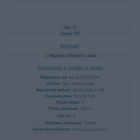
Věk: 51
Země: ČR
Kontakt
Napsat uživateli vzkaz
Informace o profilu a chatu
Registrace od
: 04.04.2014 21:31
Online
: Není nikde online
Naposledy aktivní
: 06.08.2026 21:03
Prochatováno
: 819.04 hod.
Počet přátel
: 6
Profil zobrazen
: 2041x
Líbí se
:
2
Oblibené místnosti
: Žádné
Sledované diskuze
:
Informace pro uživatele