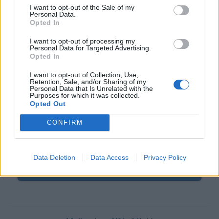
Sledované diskuze
:
,
Erotické psaní, Fantazie ❤️
Informace pro uživatele
I want to opt-out of the Sale of my
Personal Data.
Opted In
I want to opt-out of processing my
Personal Data for Targeted Advertising.
Opted In
Nebýt otrok mocných technologií
I want to opt-out of Collection, Use,
Retention, Sale, and/or Sharing of my
Personal Data that Is Unrelated with the
Purposes for which it was collected.
Opted Out
CONFIRM
Poslední 3 příspěvky na mé zdi
Nemá žádné příspěvky
Data Deletion
Data Access
Privacy Policy
Zobrazit celou mou zeď