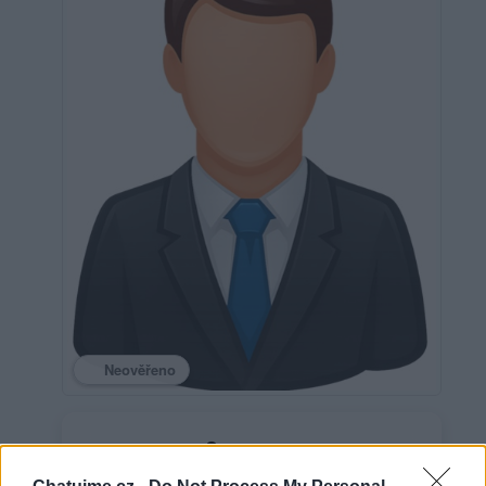
Neověřeno
0
uživatelům se líbí