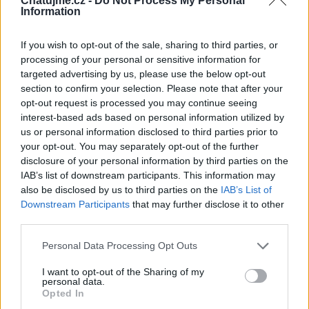
Chatujme.cz -
Do Not Process My Personal
Information
If you wish to opt-out of the sale, sharing to third parties, or
Věk: 55
processing of your personal or sensitive information for
Okres: Kladno
targeted advertising by us, please use the below opt-out
Země:
section to confirm your selection. Please note that after your
opt-out request is processed you may continue seeing
Kontakt
interest-based ads based on personal information utilized by
us or personal information disclosed to third parties prior to
Napsat uživateli vzkaz
your opt-out. You may separately opt-out of the further
Discord
: +420 739943388
disclosure of your personal information by third parties on the
Informace o profilu a chatu
IAB’s list of downstream participants. This information may
also be disclosed by us to third parties on the
IAB’s List of
Registrace od
: 12.01.2024 23:15
Downstream Participants
that may further disclose it to other
Online
: Není nikde online
third parties.
Naposledy aktivní
: 28.07.2026 23:07
Prochatováno
: 0.04 hod.
Personal Data Processing Opt Outs
Počet přátel
: 0
Profil zobrazen
: 231x
I want to opt-out of the Sharing of my
personal data.
Líbí se
:
0
Opted In
Oblibené místnosti
: Žádné