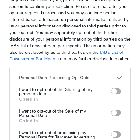
section to confirm your selection. Please note that after your
opt-out request is processed you may continue seeing
interest-based ads based on personal information utilized by
us or personal information disclosed to third parties prior to
Věk: 50
your opt-out. You may separately opt-out of the further
Kontakt
disclosure of your personal information by third parties on the
IAB’s list of downstream participants. This information may
Napsat uživateli vzkaz
also be disclosed by us to third parties on the
IAB’s List of
Downstream Participants
that may further disclose it to other
Informace o profilu a chatu
third parties.
Registrace od
: 21.07.2018 08:07
Online
: Není nikde online
Personal Data Processing Opt Outs
Naposledy aktivní
: 21.07.2018 08:10
Prochatováno
: 0.00 hod.
I want to opt-out of the Sharing of my
personal data.
Počet přátel
: 0
Opted In
Profil zobrazen
: 39x
Líbí se
:
0
I want to opt-out of the Sale of my
Personal Data.
Oblibené místnosti
: Žádné
Opted In
Sledované diskuze
:
Informace pro uživatele
I want to opt-out of processing my
Personal Data for Targeted Advertising.