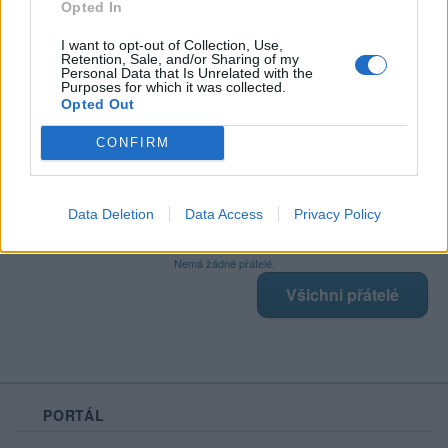
Opted In
I want to opt-out of Collection, Use,
Retention, Sale, and/or Sharing of my
Poslední 3 příspěvky na mé zdi
Personal Data that Is Unrelated with the
Purposes for which it was collected.
Opted Out
Nemá žádné příspěvky
Zobrazit celou mou zeď
CONFIRM
Data Deletion
Data Access
Privacy Policy
Moji nejnovější přátelé
Nemá žádné přátelé.
Všichni přátelé
PORTÁL