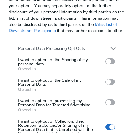
your opt-out. You may separately opt-out of the further
disclosure of your personal information by third parties on the
IAB’s list of downstream participants. This information may
also be disclosed by us to third parties on the
IAB’s List of
Věk: 26
Downstream Participants
that may further disclose it to other
Kontakt
third parties.
Napsat uživateli vzkaz
Personal Data Processing Opt Outs
Informace o profilu a chatu
I want to opt-out of the Sharing of my
personal data.
Registrace od
: 28.02.2021 17:13
Opted In
Online
: Není nikde online
Naposledy aktivní
: 02.03.2021 07:50
I want to opt-out of the Sale of my
Personal Data.
Prochatováno
: 1.95 hod.
Opted In
Počet přátel
: 0
Profil zobrazen
: 104x
I want to opt-out of processing my
Líbí se
:
0
Personal Data for Targeted Advertising.
Opted In
Oblibené místnosti
: Žádné
Sledované diskuze
:
Informace pro uživatele
I want to opt-out of Collection, Use,
Retention, Sale, and/or Sharing of my
Personal Data that Is Unrelated with the