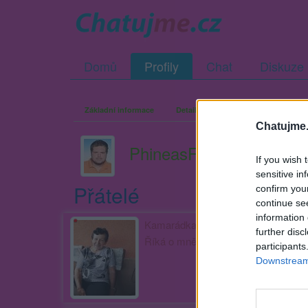
Domů
Profily
Chat
Diskuze
Základní informace
Detailní informace
Zeď
Fo
Chatujme.
PhineasF01234567890
If you wish 
sensitive in
Přátelé
confirm you
continue se
information 
Kamarádka:
JarmilaB53
further disc
Říká o mně:
participants
Downstream 