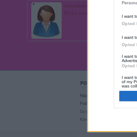
Persona
Kamarádka:
Pohodarka-2
Říká o mně:
I want t
Opted 
I want t
Opted 
I want 
Advertis
Opted 
I want t
of my P
PORTÁL
was col
Opted 
Nápověda
Podpořte nás
Co je nového
Kontakt