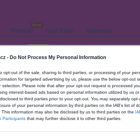
Premium
Chat Rádio
Nápověda
togalerie (11)
Přátelé
Poslední příspěvky
cz -
Do Not Process My Personal Information
to opt-out of the sale, sharing to third parties, or processing of your per
formation for targeted advertising by us, please use the below opt-out s
r selection. Please note that after your opt-out request is processed y
eing interest-based ads based on personal information utilized by us or
disclosed to third parties prior to your opt-out. You may separately opt-
Kamarád:
MARTINKORDULIAK
losure of your personal information by third parties on the IAB’s list of
Říká o mně:
. This information may also be disclosed by us to third parties on the
IA
Participants
that may further disclose it to other third parties.