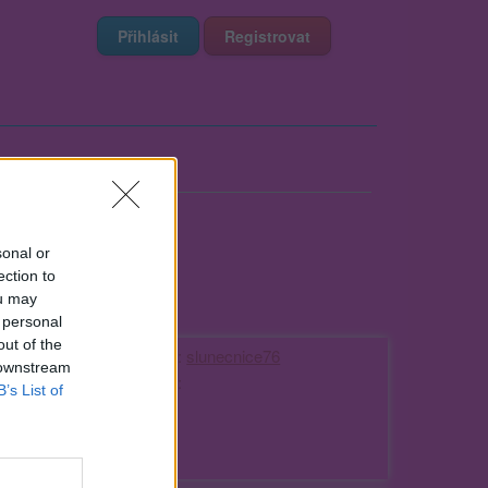
Přihlásit
Registrovat
sonal or
ection to
ou may
 personal
out of the
Kamarádka:
slunecnice76
 downstream
Říká o mně:
B’s List of