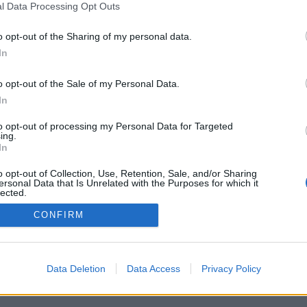
l Data Processing Opt Outs
Kamarádka:
Amanda22
Říká o mně: Přátelství je
o opt-out of the Sharing of my personal data.
dar,važme si ho , za to Tvé Ti
In
děkují ;-)
o opt-out of the Sale of my Personal Data.
In
to opt-out of processing my Personal Data for Targeted
ing.
In
o opt-out of Collection, Use, Retention, Sale, and/or Sharing
ersonal Data that Is Unrelated with the Purposes for which it
PODMÍNKY A BEZPEČNOST
KOMUNITA
lected.
Out
Pravidla
Chat
CONFIRM
Podmínky použití
Diskuze
Ochrana osobních údajů
Profily
Premium
Data Deletion
Data Access
Privacy Policy