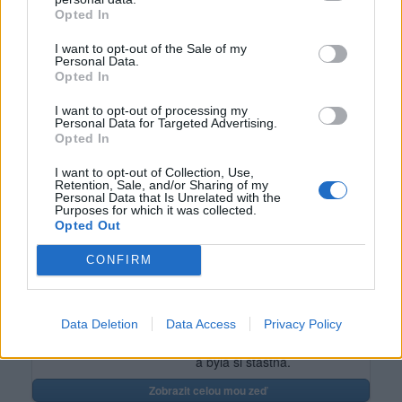
Počet přátel
: 0
Opted In
Profil zobrazen
: 444x
I want to opt-out of the Sale of my
Líbí se
:
1
Personal Data.
Oblibené místnosti
: Žádné
Opted In
Sledované diskuze
:
Informace pro uživatele
I want to opt-out of processing my
Personal Data for Targeted Advertising.
Opted In
I want to opt-out of Collection, Use,
Retention, Sale, and/or Sharing of my
Poslední 3 příspěvky na mé zdi
Personal Data that Is Unrelated with the
Purposes for which it was collected.
Opted Out
(před 6 lety)
PetrJohanides
CONFIRM
Máš můj obdiv za to, že nepřemrháš
svoje mládí a čas trávením
nekonečných diskusí, které stejně
nikam nevedou. Přeji ti aby se ti
Data Deletion
Data Access
Privacy Policy
povedlo vše k čemu směřuje tvoje úsilí
a byla si šťastná.
Zobrazit celou mou zeď