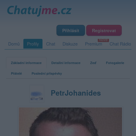
Přihlásit
Registrovat
Domů
Profily
Chat
Diskuze
Premium
Chat Rádio
Základní informace
Detailní informace
Zeď
Fotogalerie
Přátelé
Poslední příspěvky
PetrJohanides