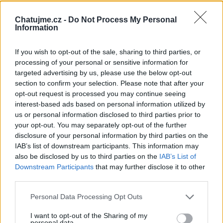
Chatujme.cz -
Do Not Process My Personal
Information
If you wish to opt-out of the sale, sharing to third parties, or
processing of your personal or sensitive information for
Neověřený profil
targeted advertising by us, please use the below opt-out
Tento uživatel zatím neprokázal svou identitu ověřovací
section to confirm your selection. Please note that after your
fotografií. U neověřených profilů nelze zaručit, že fotografie a
opt-out request is processed you may continue seeing
údaje odpovídají skutečné osobě.
interest-based ads based on personal information utilized by
us or personal information disclosed to third parties prior to
Věk: 36
your opt-out. You may separately opt-out of the further
disclosure of your personal information by third parties on the
Kontakt
IAB’s list of downstream participants. This information may
Napsat uživateli vzkaz
also be disclosed by us to third parties on the
IAB’s List of
Downstream Participants
that may further disclose it to other
Informace o profilu a chatu
third parties.
Registrace od
: 20.11.2020 17:58
Personal Data Processing Opt Outs
Online
: Není nikde online
Naposledy aktivní
: 12.01.2024 09:18
I want to opt-out of the Sharing of my
Prochatováno
: 68.85 hod.
personal data.