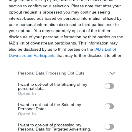
section to confirm your selection. Please note that after your
opt-out request is processed you may continue seeing
interest-based ads based on personal information utilized by
us or personal information disclosed to third parties prior to
Věk: 35
your opt-out. You may separately opt-out of the further
Kontakt
disclosure of your personal information by third parties on the
IAB’s list of downstream participants. This information may
Napsat uživateli vzkaz
also be disclosed by us to third parties on the
IAB’s List of
Downstream Participants
that may further disclose it to other
Informace o profilu a chatu
third parties.
Registrace od
: 17.02.2021 01:24
Online
: Není nikde online
Personal Data Processing Opt Outs
Naposledy aktivní
: 17.02.2021 01:26
Prochatováno
: 0.00 hod.
I want to opt-out of the Sharing of my
personal data.
Počet přátel
: 0
Opted In
Profil zobrazen
: 13x
Líbí se
:
0
I want to opt-out of the Sale of my
Personal Data.
Oblibené místnosti
: Žádné
Opted In
Sledované diskuze
:
Informace pro uživatele
I want to opt-out of processing my
Personal Data for Targeted Advertising.