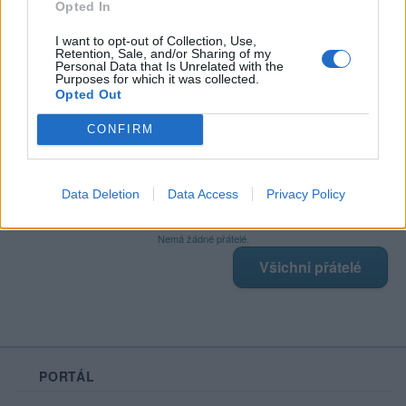
Opted In
I want to opt-out of Collection, Use,
Retention, Sale, and/or Sharing of my
Poslední 3 příspěvky na mé zdi
Personal Data that Is Unrelated with the
Purposes for which it was collected.
Opted Out
Nemá žádné příspěvky
Zobrazit celou mou zeď
CONFIRM
Data Deletion
Data Access
Privacy Policy
Moji nejnovější přátelé
Nemá žádné přátelé.
Všichni přátelé
PORTÁL